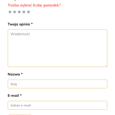
Trzeba wybrać liczbę gwiazdek.*
★
★
★
★
★
Twoja opinia *
Nazwa *
E-mail *