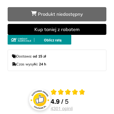
Produkt niedostępny
Kup taniej z rabatem
Dostawa:
od 15 zł
Czas wysyłki:
24 h
Średnia ocena 4.9 z 5
5
4.9
/
Oceny i recenzje klientów
4301
opinii