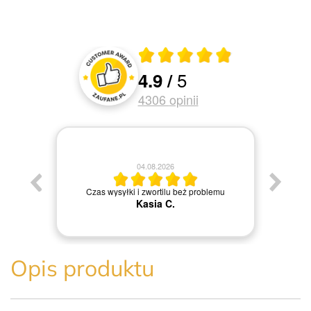
Średnia ocena 4.9 z 5
5
4.9
/
Oceny i recenzje klientów
4306
opinii
04.08.2026
Jestem
Czas wysyłki i zwortilu beż problemu
Kasia C.
Opis produktu