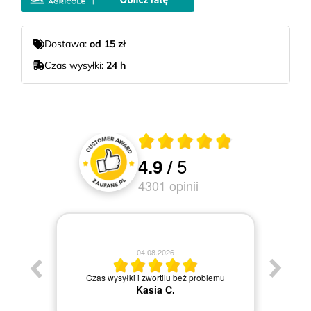
Dostawa:
od 15 zł
Czas wysyłki:
24 h
Średnia ocena 4.9 z 5
5
4.9
/
Oceny i recenzje klientów
4301
opinii
04.08.2026
Jestem
Czas wysyłki i zwortilu beż problemu
Kasia C.