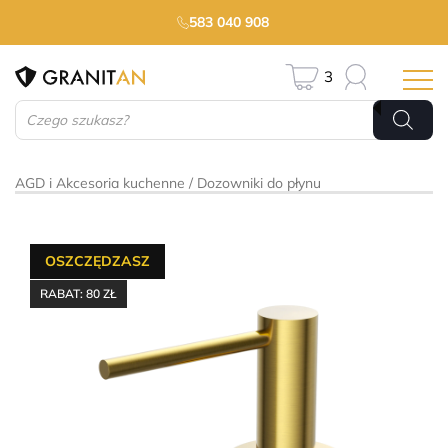
583 040 908
3
Wyszukiwarka
produktów
AGD i Akcesoria kuchenne
Dozowniki do płynu
OSZCZĘDZASZ
RABAT:
80
ZŁ