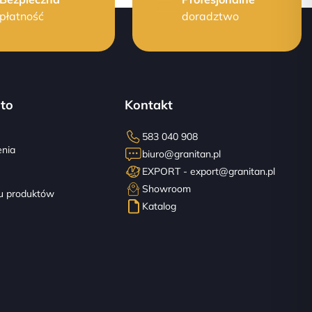
płatność
doradztwo
to
Kontakt
583 040 908
nia
biuro@granitan.pl
EXPORT -
export@granitan.pl
ę
Showroom
u produktów
Katalog