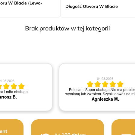
oru W Blacie (Lewo-
Długość Otworu W Blacie
Brak produktów w tej kategorii
04.08.2026
4.08.2026
Polecam. Super obsługa.Nie ma proble
ma i miła obsługa.
wymianą lub zwrotem. Szybki dowóz na mi
rtosz B.
Agnieszka M.
ent
Aż
100 dni
na