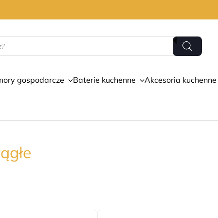
mory gospodarcze
Baterie kuchenne
Akcesoria kuchenne
ągłe