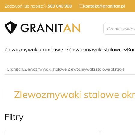
Zadzwoń lub napisz:
583 040 908
kontakt@granitan.pl
Wyszukiwarka
produktów
Zlewozmywaki granitowe
Zlewozmywaki stalowe
Ko
Granitan
/
Zlewozmywaki stalowe
/
Zlewozmywaki stalowe okrągłe
Zlewozmywaki stalowe okr
Filtry