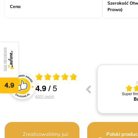
Szerokość Otw
Cena
Prawo)
SEE REVIEWS
Średnia ocena 4.9 z 5
04.08.2026
0
4.9
5
4.9
/
Oceny i recenzje klientów
Jestem bardzo zadowolona z Waszej szybkiej
Super fir
obsługi dziękuję
4301
opinii
Ba
Grażyna M.
Zrealizowaliśmy już
Polski produc