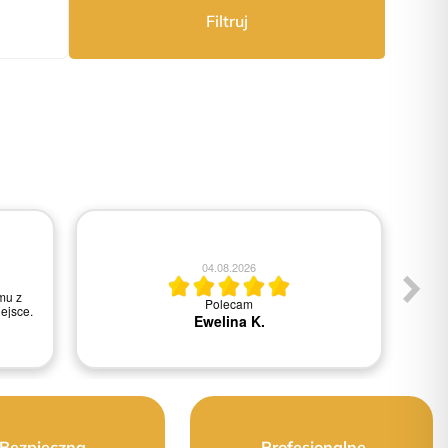
Filtruj
04.08.2026
mu z
Polecam
Ws
ejsce.
Ewelina K.
Bezpieczna
Profesjonalne