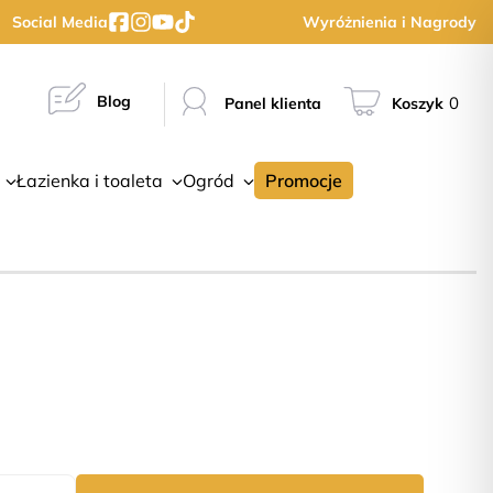
Social Media
Wyróżnienia i Nagrody
Blog
0
Panel klienta
Koszyk
Łazienka i toaleta
Ogród
Promocje