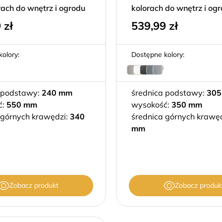
rach do wnętrz i ogrodu
kolorach do wnętrz i og
9
zł
539,99
zł
olory:
Dostępne kolory:
 podstawy:
240 mm
średnica podstawy:
305
:
550 mm
wysokość:
350 mm
 górnych krawędzi:
340
średnica górnych krawę
mm
Zobacz produkt
Zobacz produk