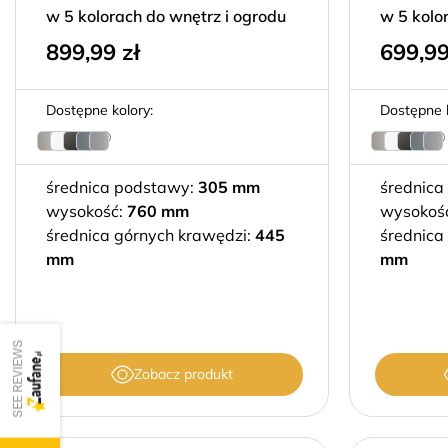
w 5 kolorach do wnętrz i ogrodu
w 5 kolo
899,99
zł
699,9
Dostępne kolory:
Dostępne k
średnica podstawy:
305 mm
średnica
wysokość:
760 mm
wysokość
średnica górnych krawędzi:
445
średnica
mm
mm
SEE REVIEWS
Zobacz produkt