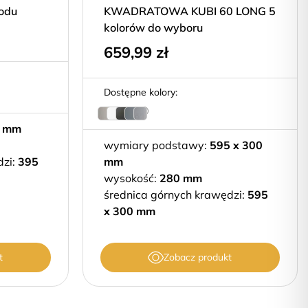
rodu
KWADRATOWA KUBI 60 LONG 5
kolorów do wyboru
659,99
zł
Dostępne kolory:
 mm
wymiary podstawy:
595 x 300
dzi:
395
mm
wysokość:
280 mm
średnica górnych krawędzi:
595
x 300 mm
t
Zobacz produkt