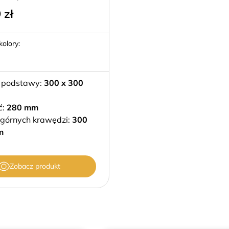
9
zł
olory:
 podstawy:
300 x 300
ć:
280 mm
 górnych krawędzi:
300
m
Zobacz produkt