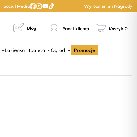
Social Media
Wyróżnienia i Nagrody
Blog
0
Panel klienta
Koszyk
Łazienka i toaleta
Ogród
Promocje