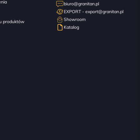
nia
biuro@granitan.pl
EXPORT -
export@granitan.pl
ę
Showroom
u produktów
Katalog