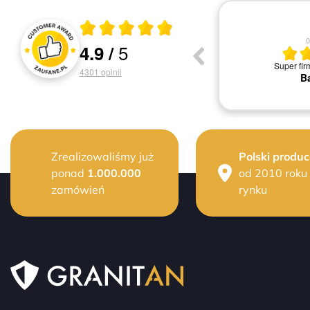
Średnia ocena 4.9 z 5
04.08.2026
0
5
4.9
/
Oceny i recenzje klientów
Jestem bardzo zadowolona z Waszej szybkiej
Super fir
obsługi dziękuję
4301
opinii
Ba
Grażyna M.
Zrealizowaliśmy już
Polski produc
ponad
1.000.000
od 2010 roku
zamówień
rynku