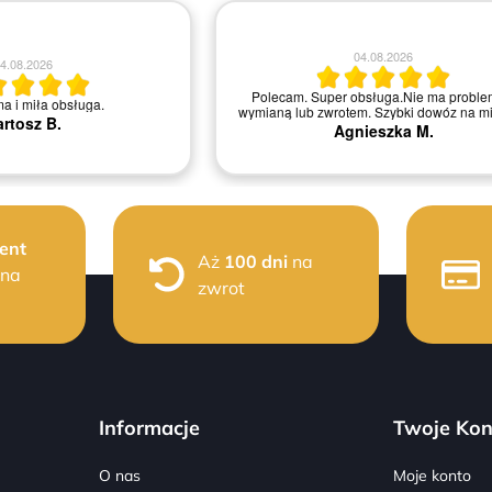
04.08.2026
4.08.2026
Polecam. Super obsługa.Nie ma proble
ma i miła obsługa.
wymianą lub zwrotem. Szybki dowóz na mi
rtosz B.
Agnieszka M.
ent
Aż
100 dni
na
 na
zwrot
Informacje
Twoje Kon
O nas
Moje konto