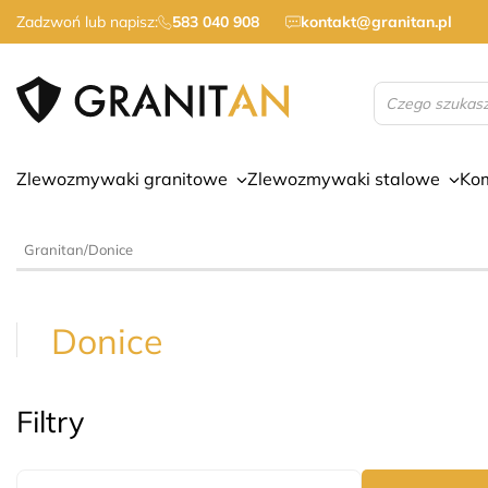
Zadzwoń lub napisz:
583 040 908
kontakt@granitan.pl
Wyszukiwarka
produktów
Zlewozmywaki granitowe
Zlewozmywaki stalowe
Ko
Granitan
/
Donice
Donice
Filtry