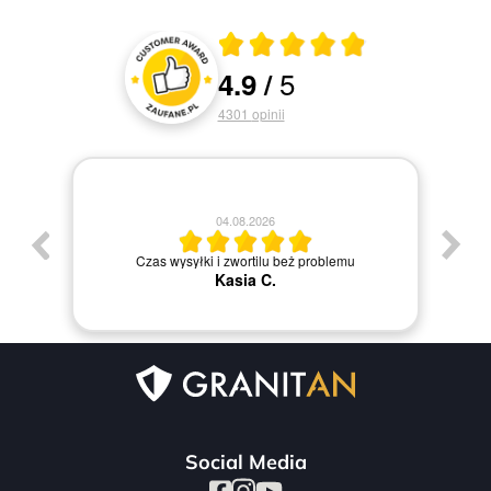
Średnia ocena 4.9 z 5
5
4.9
/
Oceny i recenzje klientów
4301
opinii
04.08.2026
J
Czas wysyłki i zwortilu beż problemu
Kasia C.
Social Media