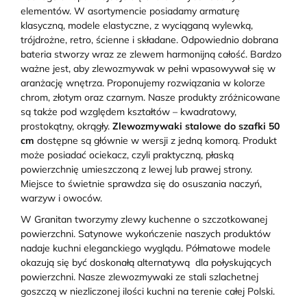
elementów. W asortymencie posiadamy armaturę
klasyczną, modele elastyczne, z wyciąganą wylewką,
trójdrożne, retro, ścienne i składane. Odpowiednio dobrana
bateria stworzy wraz ze zlewem harmonijną całość. Bardzo
ważne jest, aby zlewozmywak w pełni wpasowywał się w
aranżację wnętrza. Proponujemy rozwiązania w kolorze
chrom, złotym oraz czarnym. Nasze produkty zróżnicowane
są także pod względem kształtów – kwadratowy,
prostokątny, okrągły.
Zlewozmywaki stalowe do szafki 50
cm
dostępne są głównie w wersji z jedną komorą. Produkt
może posiadać ociekacz, czyli praktyczną, płaską
powierzchnię umieszczoną z lewej lub prawej strony.
Miejsce to świetnie sprawdza się do osuszania naczyń,
warzyw i owoców.
W Granitan tworzymy zlewy kuchenne o szczotkowanej
powierzchni. Satynowe wykończenie naszych produktów
nadaje kuchni eleganckiego wyglądu. Półmatowe modele
okazują się być doskonałą alternatywą
dla połyskujących
powierzchni. Nasze zlewozmywaki ze stali szlachetnej
goszczą w niezliczonej ilości kuchni na terenie całej Polski.