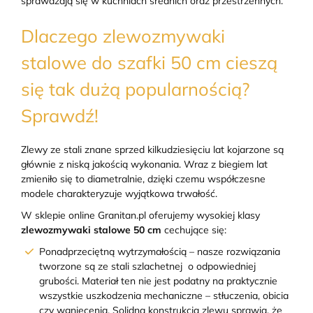
sprawdzają się w kuchniach średnich oraz przestrzennych.
Dlaczego zlewozmywaki
stalowe do szafki 50 cm cieszą
się tak dużą popularnością?
Sprawdź!
Zlewy ze stali znane sprzed kilkudziesięciu lat kojarzone są
głównie z niską jakością wykonania. Wraz z biegiem lat
zmieniło się to diametralnie, dzięki czemu współczesne
modele charakteryzuje wyjątkowa trwałość.
W sklepie online Granitan.pl oferujemy wysokiej klasy
zlewozmywaki stalowe 50 cm
cechujące się:
Ponadprzeciętną wytrzymałością – nasze rozwiązania
tworzone są ze stali szlachetnej
o odpowiedniej
grubości. Materiał ten nie jest podatny na praktycznie
wszystkie uszkodzenia mechaniczne – stłuczenia, obicia
czy wgniecenia. Solidna konstrukcja zlewu sprawia, że