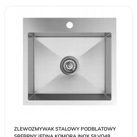
ZLEWOZMYWAK STALOWY PODBLATOWY
SREBRNY JEDNA KOMORA INOX SILVO48