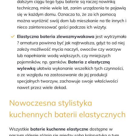
dalszym ciągu tego typu baterie są raczej nowinką
techniczną, minie wiele lat, zanim urządzenia te pojawią
się w każdym domu. Oznacza to, że za ich pomocą
można wyróżnić swój dom lub mieszkanie na tle innych i
nieco zainteresować gości podczas ich wizyty.
Elastyczna
bateria zlewozmywakowa
jest wytrzymała
? armatura powinna być jak najtrwalsza, gdyż to od niej
zależy możliwość mycia naczyń, owoców czy warzyw
lub napełnianie wodą większych, czy mniejszych
pojemników, np. garnków.
Bateria z elastyczną
wylewką
ułatwia wykonanie wszelkich tych czynności,
a ze względu na zastosowanie do jej produkcji
specjalnych tworzyw, zachowuje swoje właściwości
nawet przez wiele dekad.
Nowoczesna stylistyka
kuchennych baterii elastycznych
Wszystkie
baterie kuchenne elastyczne
dostępne w
naszym sklepie różnią się między sobą kolorystyką a tym