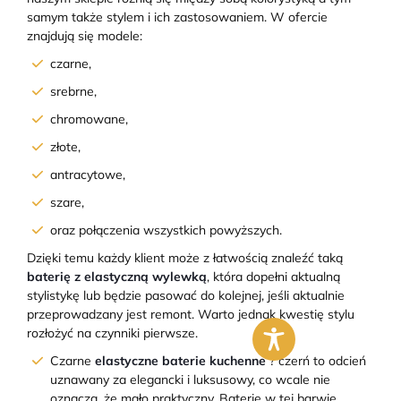
samym także stylem i ich zastosowaniem. W ofercie
znajdują się modele:
czarne,
srebrne,
chromowane,
złote,
antracytowe,
szare,
oraz połączenia wszystkich powyższych.
Dzięki temu każdy klient może z łatwością znaleźć taką
baterię z elastyczną wylewką
, która dopełni aktualną
stylistykę lub będzie pasować do kolejnej, jeśli aktualnie
przeprowadzany jest remont. Warto jednak kwestię stylu
rozłożyć na czynniki pierwsze.
Czarne
elastyczne baterie kuchenne
? czerń to odcień
uznawany za elegancki i luksusowy, co wcale nie
oznacza, że mało praktyczny. Baterie w tej barwie