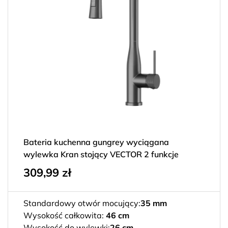
Bateria kuchenna gungrey wyciągana
wylewka Kran stojący VECTOR 2 funkcje
309,99
zł
Standardowy otwór mocujący:
35 mm
Wysokość całkowita:
46 cm
Wysokość do wylewki:
26 cm