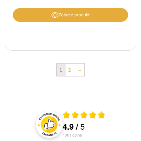
Zobacz produkt
→
1
2
Średnia ocena 4.9 z 5
5
4.9
/
Oceny i recenzje klientów
4301
opinii