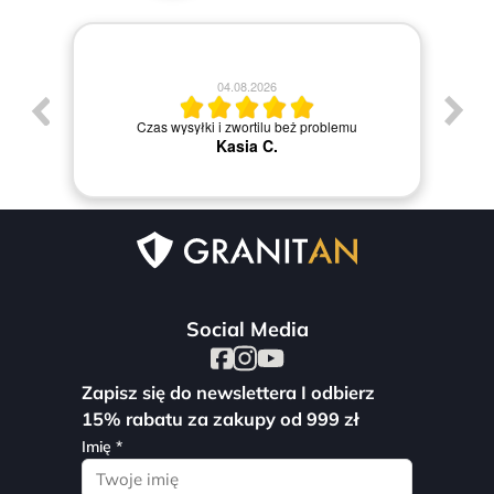
04.08.2026
J
Czas wysyłki i zwortilu beż problemu
Kasia C.
Social Media
Zapisz się do newslettera I odbierz
15% rabatu za zakupy od 999 zł
Imię *