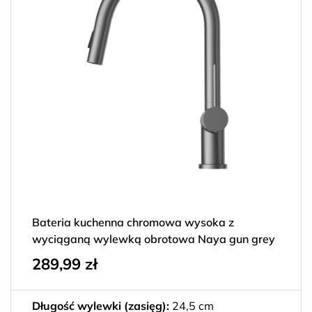
Kolor
+
Kolor Baterii
+
Typ
+
Filtruj
Bateria kuchenna chromowa wysoka z
wyciąganą wylewką obrotowa Naya gun grey
289,99
zł
Długość wylewki (zasięg):
24,5 cm