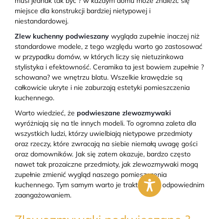
musi jednak tak być ? w każdym domu może znaleźć się
miejsce dla konstrukcji bardziej nietypowej i
niestandardowej.
Zlew kuchenny podwieszany
wygląda zupełnie inaczej niż
standardowe modele, z tego względu warto go zastosować
w przypadku domów, w których liczy się nietuzinkowa
stylistyka i efektowność. Ceramika ta jest bowiem zupełnie ?
schowana? we wnętrzu blatu. Wszelkie krawędzie są
całkowicie ukryte i nie zaburzają estetyki pomieszczenia
kuchennego.
Warto wiedzieć, że
podwieszane zlewozmywaki
wyróżniają się na tle innych modeli. To ogromna zaleta dla
wszystkich ludzi, którzy uwielbiają nietypowe przedmioty
oraz rzeczy, które zwracają na siebie niemałą uwagę gości
oraz domowników. Jak się zatem okazuje, bardzo często
nawet tak prozaiczne przedmioty, jak zlewozmywaki mogą
zupełnie zmienić wygląd naszego pomieszczenia
kuchennego. Tym samym warto je traktować z odpowiednim
zaangażowaniem.