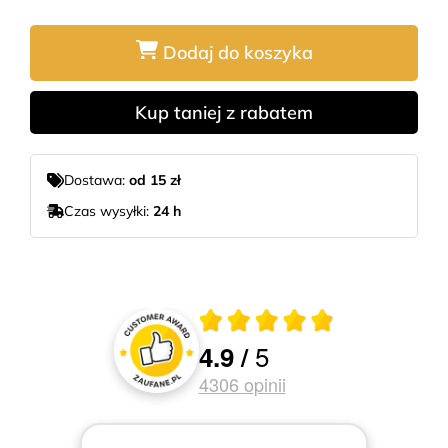
Dodaj do koszyka
Kup taniej z rabatem
Dostawa:
od 15 zł
Czas wysyłki:
24 h
Średnia ocena 4.9 z 5
5
4.9
/
Oceny i recenzje klientów
4306
opinii