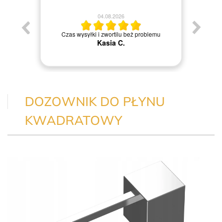
04.08.2026
Jestem
Czas wysyłki i zwortilu beż problemu
Kasia C.
DOZOWNIK DO PŁYNU
KWADRATOWY