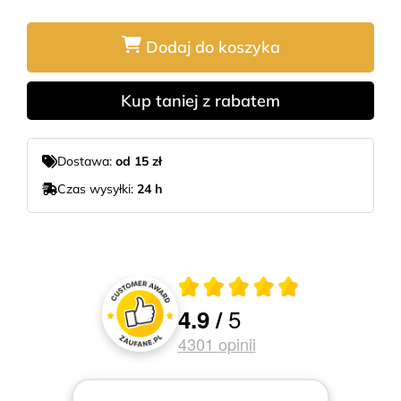
Dodaj do koszyka
Kup taniej z rabatem
Dostawa:
od 15 zł
Czas wysyłki:
24 h
Średnia ocena 4.9 z 5
5
4.9
/
Oceny i recenzje klientów
4301
opinii