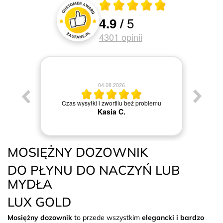
Średnia ocena 4.9 z 5
5
4.9
/
Oceny i recenzje klientów
4301
opinii
04.08.2026
Jestem
Czas wysyłki i zwortilu beż problemu
Kasia C.
MOSIĘŻNY DOZOWNIK
DO PŁYNU DO NACZYŃ LUB
MYDŁA
LUX GOLD
Mosiężny dozownik
to przede wszystkim
elegancki i bardzo