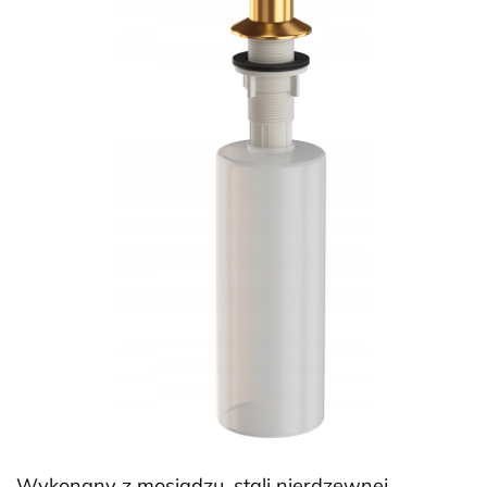
Wykonany z mosiądzu, stali nierdzewnej,