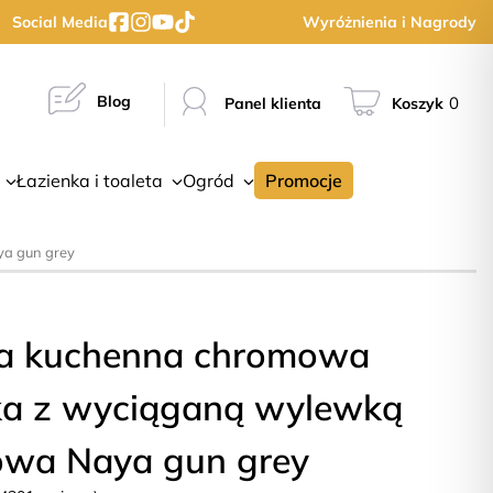
Social Media
Wyróżnienia i Nagrody
Blog
0
Panel klienta
Koszyk
Łazienka i toaleta
Ogród
Promocje
ya gun grey
ia kuchenna chromowa
a z wyciąganą wylewką
owa Naya gun grey