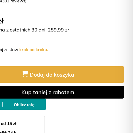
(4301 reviews)
zł
na z ostatnich 30 dni:
289,99
zł
wój zestaw
krok po kroku.
Dodaj do koszyka
Kup taniej z rabatem
:
od 15 zł
yłki:
24 h