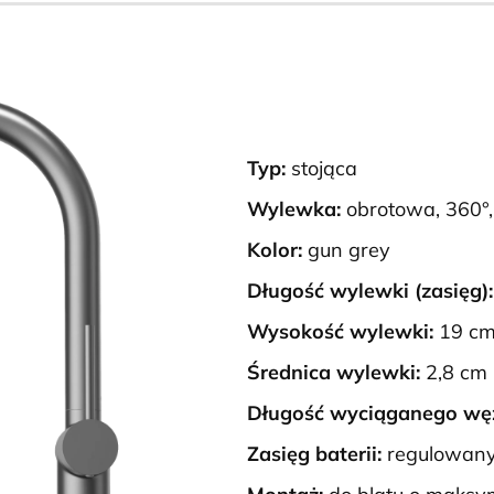
Typ:
stojąca
Wylewka:
obrotowa, 360°
Kolor:
gun grey
Długość wylewki (zasięg):
Wysokość wylewki:
19 c
Średnica wylewki:
2,8 cm
Długość wyciąganego wę
Zasięg baterii:
regulowany