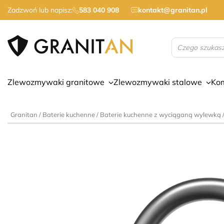
Zadzwoń lub napisz:
583 040 908
kontakt@granitan.pl
Wyszukiwarka
produktów
Zlewozmywaki granitowe
Zlewozmywaki stalowe
Ko
Granitan
/
Baterie kuchenne
/
Baterie kuchenne z wyciąganą wylewką