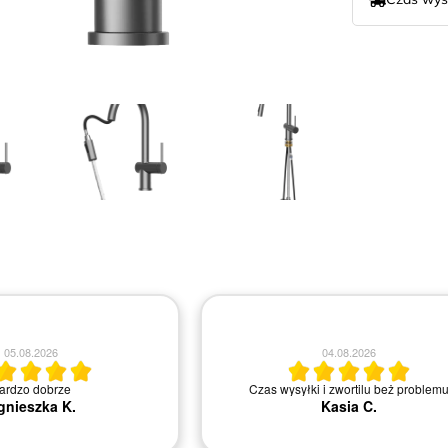
04.08.2026
04.08.2026
Polecam. Super obsługa.Nie ma proble
irma i miła obsługa.
wymianą lub zwrotem. Szybki dowóz na mi
Bartosz B.
Agnieszka M.