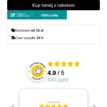
Kup taniej z rabatem
Dostawa:
od 15 zł
Czas wysyłki:
24 h
Średnia ocena 4.9 z 5
5
4.9
/
Oceny i recenzje klientów
4301
opinii
04.08.2026