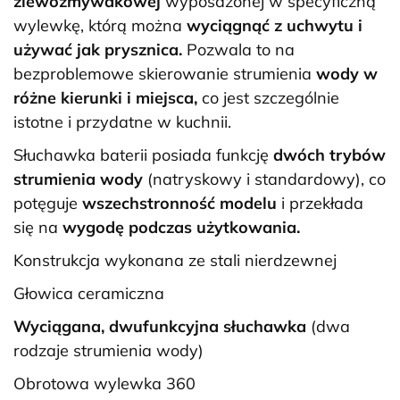
zlewozmywakowej
wyposażonej w specyficzną
wylewkę, którą można
wyciągnąć z uchwytu i
używać jak prysznica.
Pozwala to na
bezproblemowe skierowanie strumienia
wody w
różne kierunki i miejsca,
co jest szczególnie
istotne i przydatne w kuchnii.
Słuchawka baterii posiada funkcję
dwóch trybów
strumienia wody
(natryskowy i standardowy), co
potęguje
wszechstronność modelu
i przekłada
się na
wygodę podczas użytkowania.
Konstrukcja wykonana ze stali nierdzewnej
Głowica ceramiczna
Wyciągana,
dwufunkcyjna słuchawka
(dwa
rodzaje strumienia wody)
Obrotowa wylewka 360