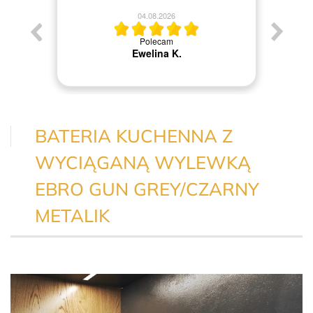
04.08.2026
blemu z
z na
Polecam
Wszyst
Ewelina K.
BATERIA KUCHENNA Z
WYCIĄGANĄ WYLEWKĄ
EBRO GUN GREY/CZARNY
METALIK