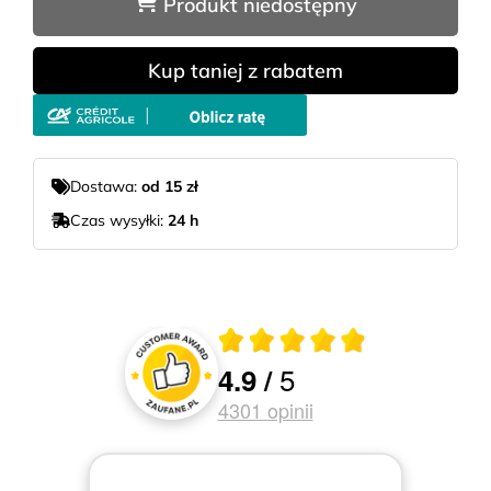
Produkt niedostępny
Kup taniej z rabatem
Dostawa:
od 15 zł
Czas wysyłki:
24 h
Średnia ocena 4.9 z 5
5
4.9
/
Oceny i recenzje klientów
4301
opinii