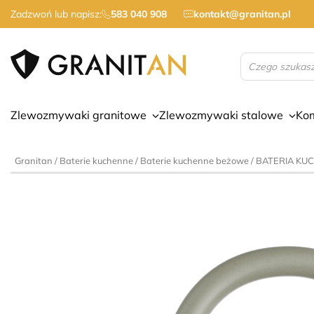
Zadzwoń lub napisz:
583 040 908
kontakt@granitan.pl
Wyszukiwarka
produktów
Zlewozmywaki granitowe
Zlewozmywaki stalowe
Ko
Granitan
/
Baterie kuchenne
/
Baterie kuchenne beżowe
/ BATERIA K