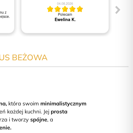
04.08.2026
mu z
Polecam
Wszys
ejsce.
Ewelina K.
LUS BEŻOWA
na,
która swoim
minimalistycznym
eń każdej kuchni. Jej
prosta
rza i tworzy
spójne
, a
enie.