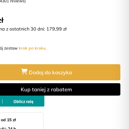
(4301 reviews)
zł
na z ostatnich 30 dni:
179,99
zł
wój zestaw
krok po kroku.
Dodaj do koszyka
Kup taniej z rabatem
:
od 15 zł
yłki:
24 h