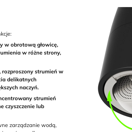
kcje:
 w obrotową głowicę,
umienia w różne strony,
, rozproszony strumień w
cia delikatnych
kszych naczyń.
ncentrowany strumień
e czyszczenie lub
wne zarządzanie wodą,