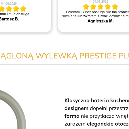
04.08.2026
04.08.2026
Polecam. Super obsługa.Nie ma proble
irma i miła obsługa.
wymianą lub zwrotem. Szybki dowóz na mi
Bartosz B.
Agnieszka M.
RĄGLONĄ WYLEWKĄ PRESTIGE P
Klasyczna bateria kuchen
designem
dopełni przestrz
forma
nie przytłacza wnęt
zarazem
eleganckie otocz