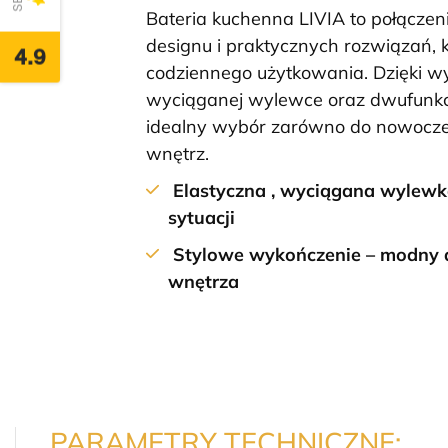
Bateria kuchenna LIVIA to połącz
designu i praktycznych rozwiązań, 
4.9
codziennego użytkowania. Dzięki wys
wyciąganej wylewce oraz dwufunkc
idealny wybór zarówno do nowoczes
wnętrz.
Elastyczna , wyciągana wylew
sytuacji
Stylowe wykończenie
– modny 
wnętrza
PARAMETRY TECHNICZNE: