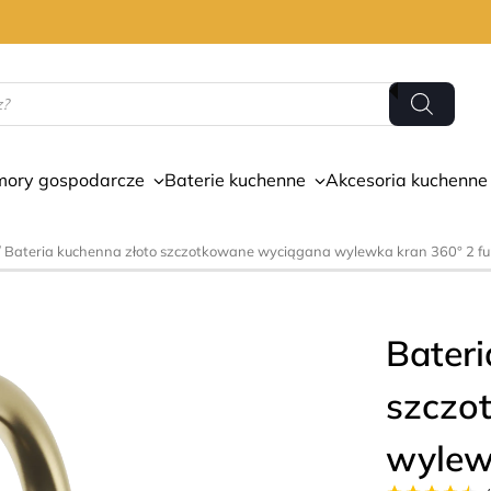
mory gospodarcze
Baterie kuchenne
Akcesoria kuchenne
/ Bateria kuchenna złoto szczotkowane wyciągana wylewka kran 360° 2 fun
Bateri
szczo
wylewk