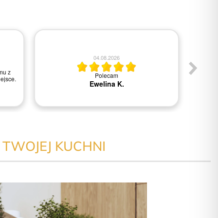
04.08.2026
mu z
Polecam
Wszys
ejsce.
Ewelina K.
W TWOJEJ KUCHNI