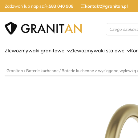
Zadzwoń lub napisz:
583 040 908
kontakt@granitan.pl
Wyszukiwarka
produktów
Zlewozmywaki granitowe
Zlewozmywaki stalowe
Ko
Granitan
/
Baterie kuchenne
/
Baterie kuchenne z wyciąganą wylewką