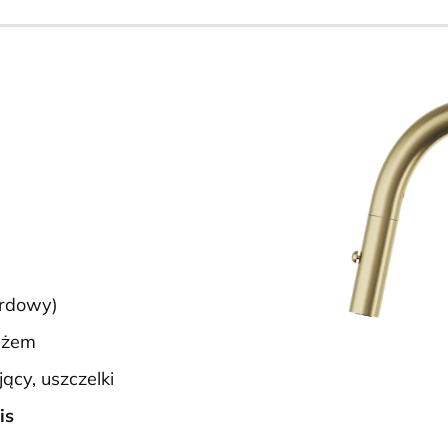
rdowy)
ężem
ący, uszczelki
is