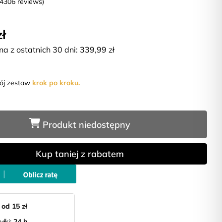
(4306 reviews)
zł
na z ostatnich 30 dni:
339,99
zł
wój zestaw
krok po kroku.
Produkt niedostępny
Kup taniej z rabatem
:
od 15 zł
yłki:
24 h