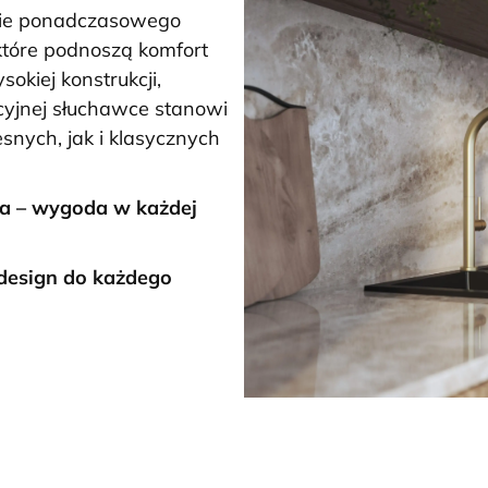
enie ponadczasowego
które podnoszą komfort
okiej konstrukcji,
yjnej słuchawce stanowi
nych, jak i klasycznych
ka
– wygoda w każdej
design do każdego