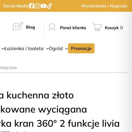
Social Media
Wyróżnienia i Nagrody
Blog
0
Panel klienta
Koszyk
Łazienka i toaleta
Ogród
Promocje
kcje livia
a kuchenna złoto
tkowane wyciągana
a kran 360° 2 funkcje livia