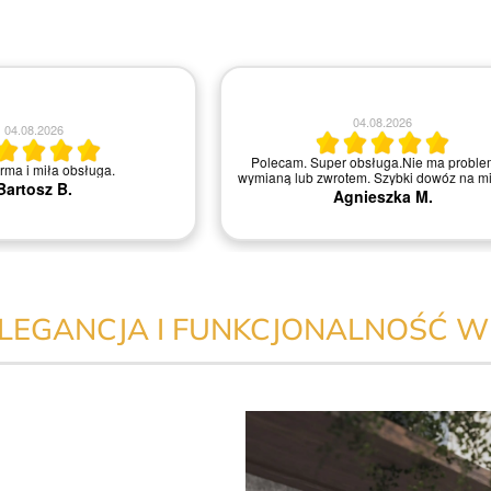
04.08.2026
04.08.2026
Polecam. Super obsługa.Nie ma proble
irma i miła obsługa.
wymianą lub zwrotem. Szybki dowóz na mi
Bartosz B.
Agnieszka M.
 ELEGANCJA I FUNKCJONALNOŚĆ 