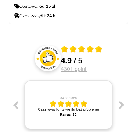
Dostawa:
od 15 zł
Czas wysyłki:
24 h
Średnia ocena 4.9 z 5
5
4.9
/
Oceny i recenzje klientów
4301
opinii
04.08.2026
Jestem
Czas wysyłki i zwortilu beż problemu
Kasia C.