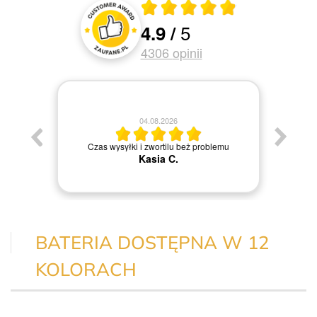
Średnia ocena 4.9 z 5
5
4.9
/
Oceny i recenzje klientów
4306
opinii
04.08.2026
Jestem
Czas wysyłki i zwortilu beż problemu
Kasia C.
BATERIA DOSTĘPNA W 12
KOLORACH