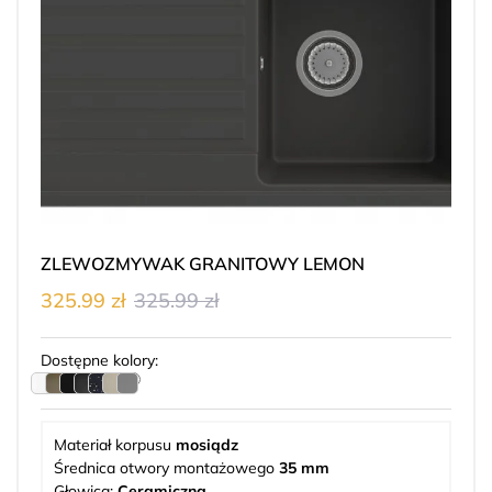
ZLEWOZMYWAK GRANITOWY LEMON
325.99 zł
325.99 zł
Dostępne kolory:
Materiał korpusu
mosiądz
Średnica otwory montażowego
35 mm
Głowica:
Ceramiczna