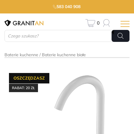
583 040 908
0
Wyszukiwarka
produktów
Baterie kuchenne
Baterie kuchenne białe
OSZCZĘDZASZ
RABAT:
20
ZŁ