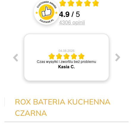
Średnia ocena 4.9 z 5
5
4.9
/
Oceny i recenzje klientów
4306
opinii
04.08.2026
Jestem
Czas wysyłki i zwortilu beż problemu
Kasia C.
ROX BATERIA KUCHENNA
CZARNA