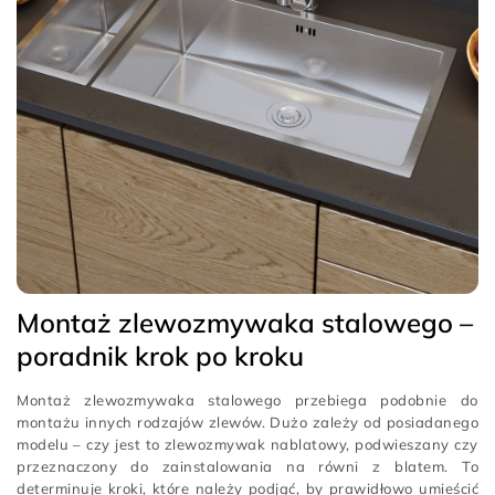
Montaż zlewozmywaka stalowego –
poradnik krok po kroku
Montaż zlewozmywaka stalowego przebiega podobnie do
montażu innych rodzajów zlewów. Dużo zależy od posiadanego
modelu – czy jest to zlewozmywak nablatowy, podwieszany czy
przeznaczony do zainstalowania na równi z blatem. To
determinuje kroki, które należy podjąć, by prawidłowo umieścić