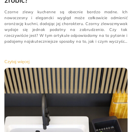
zrobić?
Czarne zlewy kuchenne są obecnie bardzo modne. Ich
nowoczesny i elegancki wygląd może całkowicie odmienić
aranżację kuchni, dodając jej charakteru. Czarny zlewozmywak
wydaje się jednak podatny na zabrudzenia. Czy tak
rzeczywiście jest? W tym artykule odpowiadamy na to pytanie i
podajemy najskuteczniejsze sposoby na to, jak i czym wyczyścić
czarny zlew. To wiedza, która przyda Ci się niezależnie od tego,
czy dopiero planujesz zakup takiego zlewozmywaka, czy już
masz go w swojej kuchni.łatwiejsze do zmycia
[…]
Czytaj więcej