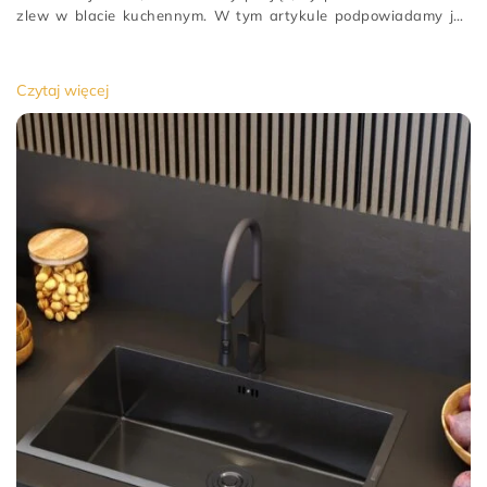
zlew w blacie kuchennym. W tym artykule podpowiadamy jak
zamontować zlew stalowy, by wyglądał i działał […]
[…]
Czytaj więcej