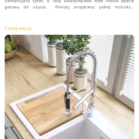
zamontujesz syfon, a Twój zlewozmywak lada chwila będzie
gotowy do użycia. Poniżej znajdziesz pełną instrukcję
podłączenia syfonu do zlewu.upewnij się, że wybrałeś
odpowiedni model syfonu
[…]
Czytaj więcej