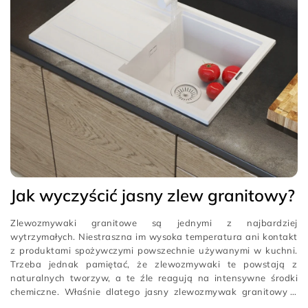
Jak wyczyścić jasny zlew granitowy?
Zlewozmywaki granitowe są jednymi z najbardziej
wytrzymałych. Niestraszna im wysoka temperatura ani kontakt
z produktami spożywczymi powszechnie używanymi w kuchni.
Trzeba jednak pamiętać, że zlewozmywaki te powstają z
naturalnych tworzyw, a te źle reagują na intensywne środki
chemiczne. Właśnie dlatego jasny zlewozmywak granitowy –
beżowy, biały czy szary – warto czyścić naturalnymi, łagodnymi