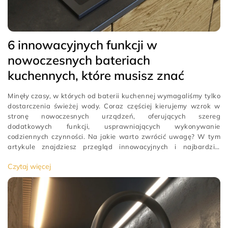
6 innowacyjnych funkcji w
nowoczesnych bateriach
kuchennych, które musisz znać
Minęły czasy, w których od baterii kuchennej wymagaliśmy tylko
dostarczenia świeżej wody. Coraz częściej kierujemy wzrok w
stronę nowoczesnych urządzeń, oferujących szereg
dodatkowych funkcji, usprawniających wykonywanie
codziennych czynności. Na jakie warto zwrócić uwagę? W tym
artykule znajdziesz przegląd innowacyjnych i najbardziej
przydatnych funkcji w nowoczesnych bateriach
Czytaj więcej
kuchennych.Urządzenie uruchamia strumień wody, gdy wykryje
ruch i po chwili go zatrzymuje.
[…]