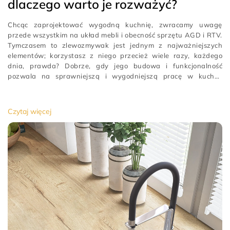
dlaczego warto je rozważyć?
Chcąc zaprojektować wygodną kuchnię, zwracamy uwagę
przede wszystkim na układ mebli i obecność sprzętu AGD i RTV.
Tymczasem to zlewozmywak jest jednym z najważniejszych
elementów; korzystasz z niego przecież wiele razy, każdego
dnia, prawda? Dobrze, gdy jego budowa i funkcjonalność
pozwala na sprawniejszą i wygodniejszą pracę w kuchni.
Właśnie tego możesz oczekiwać od baterii z ruchomą wylewką.
Co to takiego, jak działa i czy rzeczywiście warto? Czytaj dalej i
sprawdź!kran, którego głowica i natrysk osadzony jest na
Czytaj więcej
ruchomej części
[…]