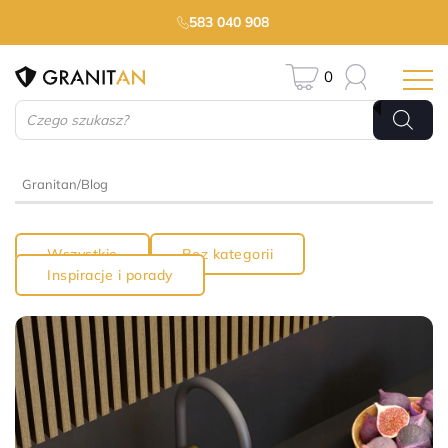
583 040 908
0
Wyszukiwarka
produktów
Granitan
/
Blog
Wszystkie
Bez kategorii
Inspiracje i porady