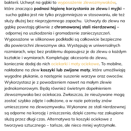
bakterii. Uchwyt na gąbki to
wyposażenie zlewozmywaków
,
które znacząco
podnosi higienę korzystania ze zlewu i myjki –
sucha gąbka jest nie tylko przyjemniejsza w stosowaniu, ale też
służy dłużej bez nieprzyjemnego zapachu.
Uchwyty do zlewu na
gąbkę powstają głównie z
chromowanej stali nierdzewnej –
odpornej na uszkodzenia i gromadzenie zanieczyszczeń.
Wyposażone w silikonowe podkładki są całkowicie bezpieczne
dla powierzchni zlewozmyw
aka. Występują w uniwersalnych
rozmiarach, więc bez problemu dopasujesz je do zlewu o każdym
kształcie i wymiarach.
Kompletując akcesoria do zlewu,
koniecznie dodaj do nich
ociekarki i maty ociekowe
. To mobilne,
nakładane na zlew
koszyki lub zwijane maty
, które umożliwiają
wygodne płukanie, a następnie suszenie warzyw oraz owoców.
Wykorzystasz je z powodzeniem nawet na małym zlewie
jednokomorowym. Będą również świetnym dopełnieniem
zlewozmywaka bez ociekacza. Zwłaszcza, że nieużywane mogą
zostać szybko zdjęte i odłożone, a w razie potrzeby znów
umieszczone na zlewozmywaku. Wykonane ze stali nierdzewnej
są odporne na korozję i zniszczenia, dzięki czemu raz zakupione
służą przez długi czas. Alternatywa to koszyki ociekowe z
tworzywa sztucznego – tańsze, ale nieco mniej wytrzymałe.