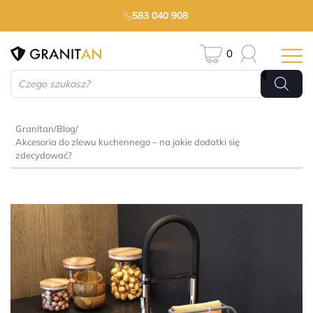
583 040 908
0
Wyszukiwarka
produktów
Granitan
/
Blog
/
Akcesoria do zlewu kuchennego – na jakie dodatki się
zdecydować?