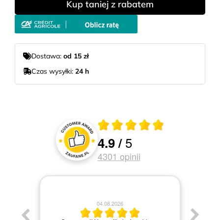
Kup taniej z rabatem
Dostawa:
od 15 zł
Czas wysyłki:
24 h
Średnia ocena 4.9 z 5
5
4.9
/
Oceny i recenzje klientów
4301
opinii
04.08.2026
Jestem