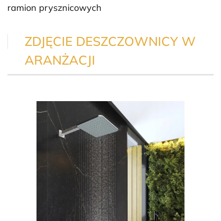
ramion prysznicowych
ZDJĘCIE DESZCZOWNICY W
ARANŻACJI