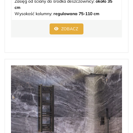
Zasięg od ściany do środka deszczownicy:
około 35
cm
Wysokość kolumny:
regulowana 75-110 cm
ZOBACZ