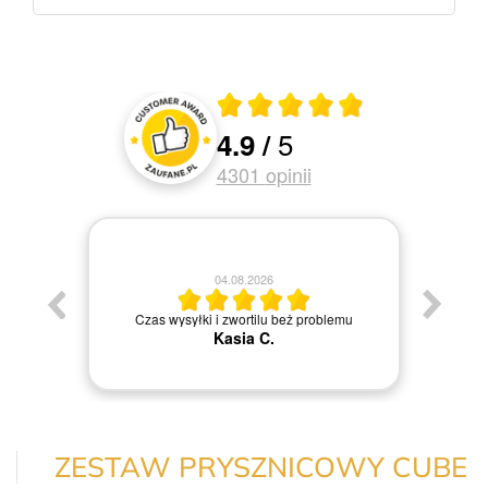
Średnia ocena 4.9 z 5
5
4.9
/
Oceny i recenzje klientów
4301
opinii
04.08.2026
Jestem
Czas wysyłki i zwortilu beż problemu
Kasia C.
ZESTAW PRYSZNICOWY CUBE