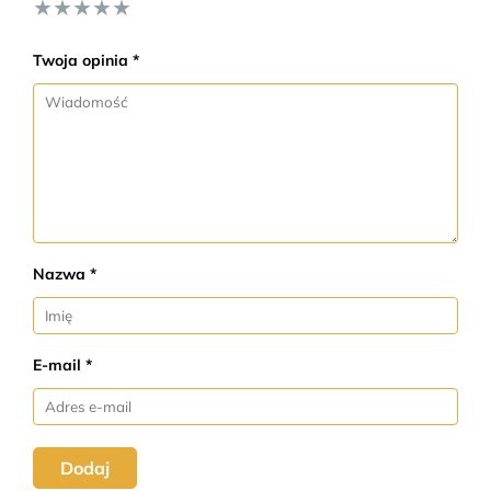
★
★
★
★
★
Twoja opinia *
Nazwa *
E-mail *
Dodaj