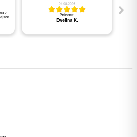
04.08.2026
mu z
Polecam
Wszys
ejsce.
Ewelina K.
ąca