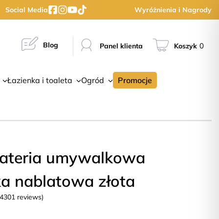
Social Media
Wyróżnienia i Nagrody
Blog
0
Panel klienta
Koszyk
Łazienka i toaleta
Ogród
Promocje
 bateria umywalkowa
a nablatowa złota
(4301 reviews)