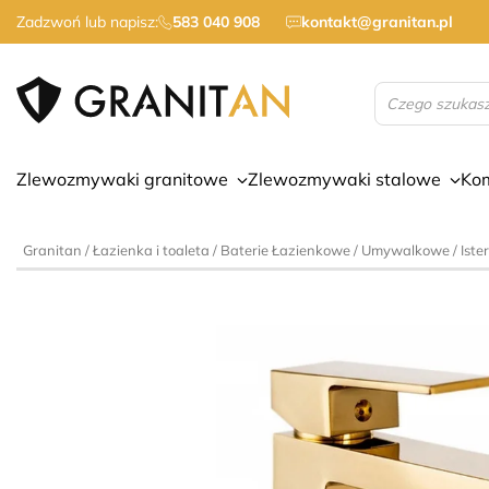
Zadzwoń lub napisz:
583 040 908
kontakt@granitan.pl
Wyszukiwarka
produktów
Zlewozmywaki granitowe
Zlewozmywaki stalowe
Ko
Granitan
/
Łazienka i toaleta
/
Baterie Łazienkowe
/
Umywalkowe
/ Ist