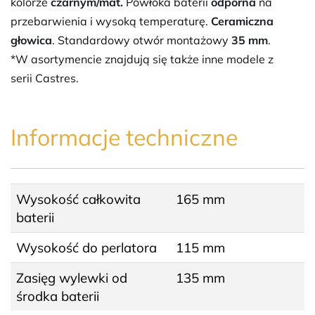
kolorze
czarnym/mat.
Powłoka
baterii
odporna
na
przebarwienia i wysoką temperaturę.
Ceramiczna
głowica
. Standardowy otwór montażowy
35 mm
.
*W asortymencie znajdują się także inne modele z
serii Castres.
Informacje techniczne
Wysokość całkowita
165 mm
baterii
Wysokość do perlatora
115 mm
Zasięg wylewki od
135 mm
środka baterii