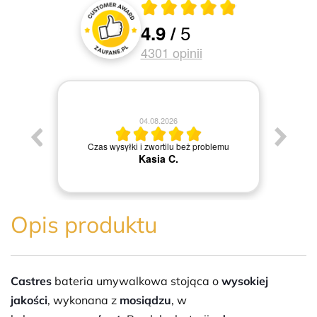
Średnia ocena 4.9 z 5
5
4.9
/
Oceny i recenzje klientów
4301
opinii
04.08.2026
Jestem
Czas wysyłki i zwortilu beż problemu
Kasia C.
Opis produktu
Castres
bateria umywalkowa stojąca o
wysokiej
jakości
, wykonana z
mosiądzu
, w