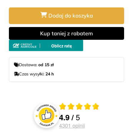
Dodaj do koszyka
Kup taniej z rabatem
Dostawa:
od 15 zł
Czas wysyłki:
24 h
Średnia ocena 4.9 z 5
5
4.9
/
Oceny i recenzje klientów
4301
opinii