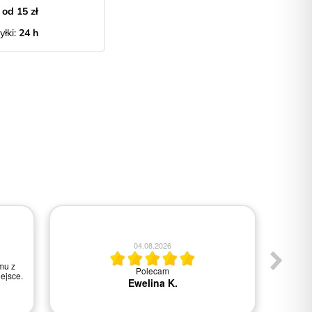
:
od 15 zł
yłki:
24 h
04.08.2026
mu z
Polecam
Wszys
ejsce.
Ewelina K.