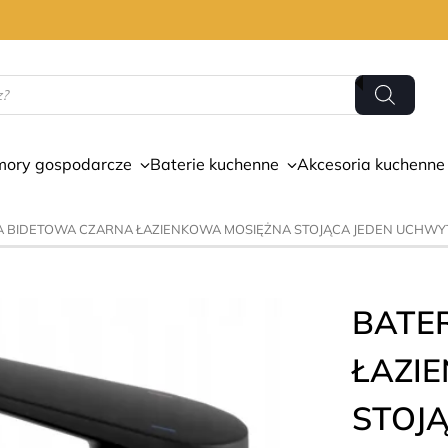
mory gospodarcze
Baterie kuchenne
Akcesoria kuchenne
IA BIDETOWA CZARNA ŁAZIENKOWA MOSIĘŻNA STOJĄCA JEDEN UCHWY
BATE
ŁAZI
STOJ