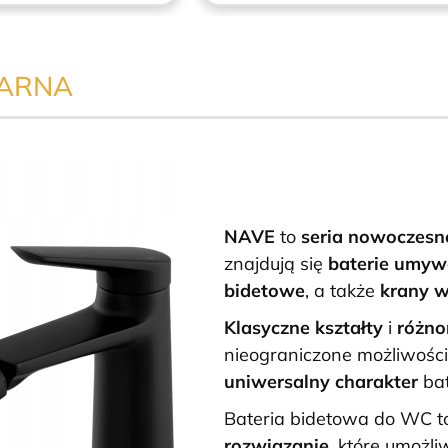
ZARNA
NAVE
to
seria nowoczesn
znajdują się
baterie umy
bidetowe
, a także
krany 
Klasyczne kształty
i
różno
nieograniczone możliwości
uniwersalny charakter
bat
Bateria bidetowa do WC 
rozwiązanie,
które umożli