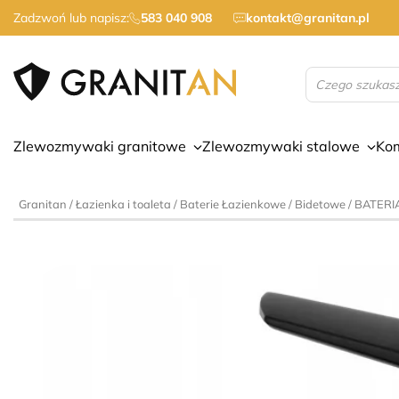
Zadzwoń lub napisz:
583 040 908
kontakt@granitan.pl
Wyszukiwarka
produktów
Zlewozmywaki granitowe
Zlewozmywaki stalowe
Ko
Granitan
/
Łazienka i toaleta
/
Baterie Łazienkowe
/
Bidetowe
/ BATER