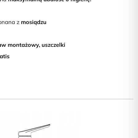
onana z
mosiądzu
taw montażowy, uszczelki
atis