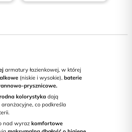
ej
armatury łazienkowej, w której
walkowe
(niskie i wysokie),
baterie
wannowo-prysznicowe.
rodna kolorystyka
dają
 aranżacyjne, co podkreśla
erii.
to nad wyraz
komfortowe
wia
maksymalną dbałość o higienę.