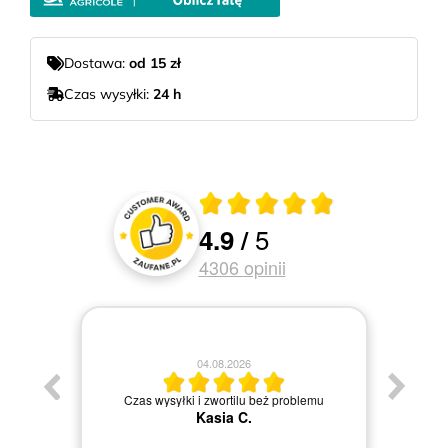
Dostawa:
od 15 zł
Czas wysyłki:
24 h
Średnia ocena 4.9 z 5
5
4.9
/
Oceny i recenzje klientów
4306
opinii
04.08.2026
Jestem
Czas wysyłki i zwortilu beż problemu
Kasia C.