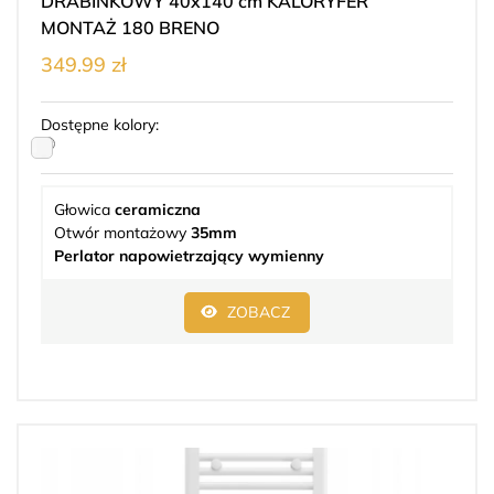
DRABINKOWY 40x140 cm KALORYFER
MONTAŻ 180 BRENO
349.99 zł
Dostępne kolory:
Głowica
ceramiczna
Otwór montażowy
35mm
Perlator napowietrzający wymienny
ZOBACZ