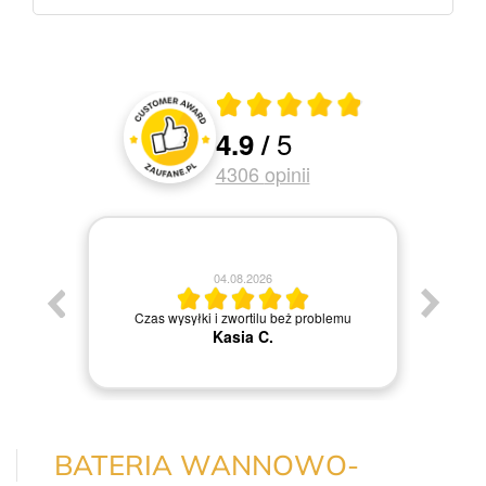
Średnia ocena 4.9 z 5
5
4.9
/
Oceny i recenzje klientów
4306
opinii
04.08.2026
Jestem
Czas wysyłki i zwortilu beż problemu
Kasia C.
BATERIA WANNOWO-