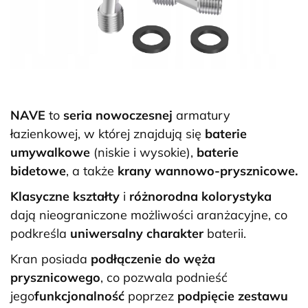
NAVE
to
seria nowoczesnej
armatury
łazienkowej, w której znajdują się
baterie
umywalkowe
(niskie i wysokie),
baterie
bidetowe
, a także
krany wannowo-prysznicowe.
Klasyczne kształty
i
różnorodna kolorystyka
dają nieograniczone możliwości aranżacyjne, co
podkreśla
uniwersalny charakter
baterii.
Kran posiada
podłączenie do węża
prysznicowego
, co pozwala podnieść
jego
funkcjonalność
poprzez
podpięcie zestawu