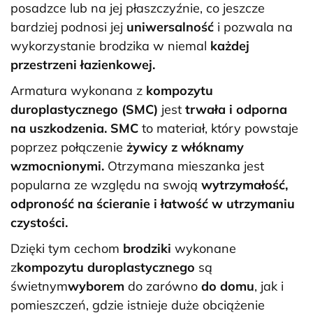
posadzce lub na jej płaszczyźnie, co jeszcze
bardziej podnosi jej
uniwersalność
i pozwala na
wykorzystanie brodzika w niemal
każdej
przestrzeni łazienkowej.
Armatura wykonana z
kompozytu
duroplastycznego
(SMC)
jest
trwała i odporna
na uszkodzenia. SMC
to materiał, który powstaje
poprzez połączenie
żywicy z włóknamy
wzmocnionymi.
Otrzymana mieszanka jest
popularna ze względu na swoją
wytrzymałość,
odproność na ścieranie i łatwość w utrzymaniu
czystości.
Dzięki tym cechom
brodziki
wykonane
z
kompozytu duroplastycznego
są
świetnym
wyborem
do zarówno
do domu
, jak i
pomieszczeń, gdzie istnieje duże obciążenie