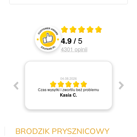
Średnia ocena 4.9 z 5
5
4.9
/
Oceny i recenzje klientów
4301
opinii
04.08.2026
Jestem
Czas wysyłki i zwortilu beż problemu
Kasia C.
BRODZIK PRYSZNICOWY