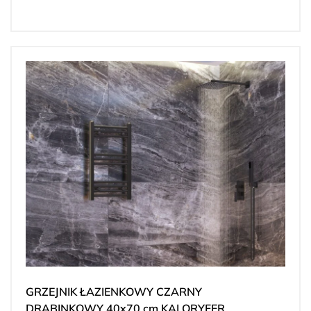
GRZEJNIK ŁAZIENKOWY CZARNY
DRABINKOWY 40x70 cm KALORYFER