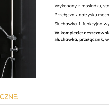
Wykonany z mosiądzu, sta
Przełącznik natrysku mec
Słuchawka 1-funkcyjna w
W komplecie: deszczowni
słuchawka, przełącznik, w
CZNE: