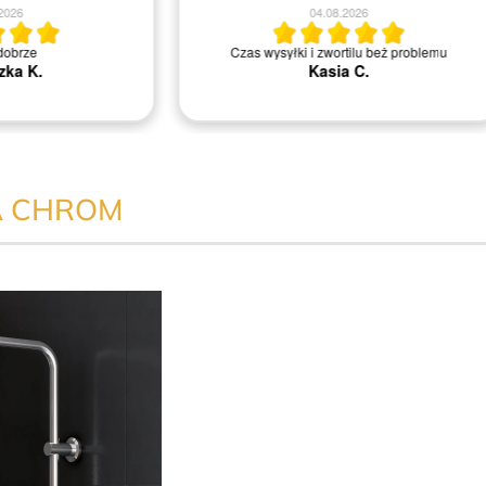
04.08.2026
04.08.2026
Polecam. Super obsługa.Nie ma proble
irma i miła obsługa.
wymianą lub zwrotem. Szybki dowóz na mi
Bartosz B.
Agnieszka M.
A CHROM