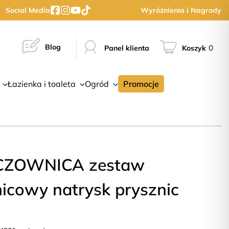
Social Media
Wyróżnienia i Nagrody
Blog
0
Panel klienta
Koszyk
Łazienka i toaleta
Ogród
Promocje
CZOWNICA zestaw
icowy natrysk prysznic