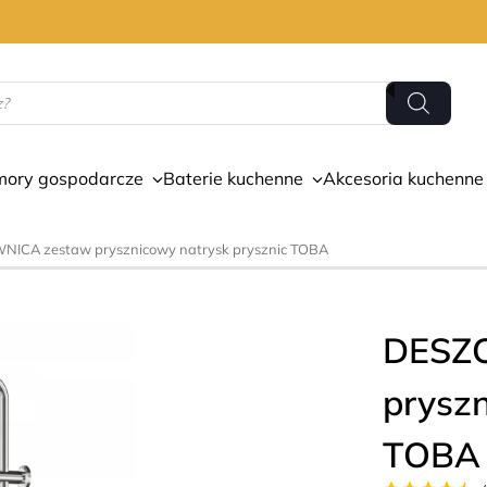
mory gospodarcze
Baterie kuchenne
Akcesoria kuchenne
ICA zestaw prysznicowy natrysk prysznic TOBA
DESZ
pryszn
TOBA