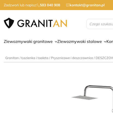
Zadzwoń lub napisz:
583 040 908
kontakt@granitan.pl
Wyszukiwarka
produktów
Zlewozmywaki granitowe
Zlewozmywaki stalowe
Ko
Granitan
/
Łazienka i toaleta
/
Prysznicowe i deszczownice
/ DESZCZOWN