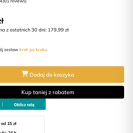
(4301 reviews)
zł
na z ostatnich 30 dni:
179,99
zł
wój zestaw
krok po kroku.
Dodaj do koszyka
Kup taniej z rabatem
:
od 15 zł
yłki:
24 h