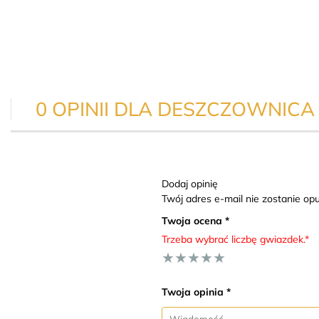
0 OPINII DLA DESZCZOWNIC
Dodaj opinię
Twój adres e-mail nie zostanie o
Twoja ocena *
Trzeba wybrać liczbę gwiazdek.*
★
★
★
★
★
Twoja opinia *