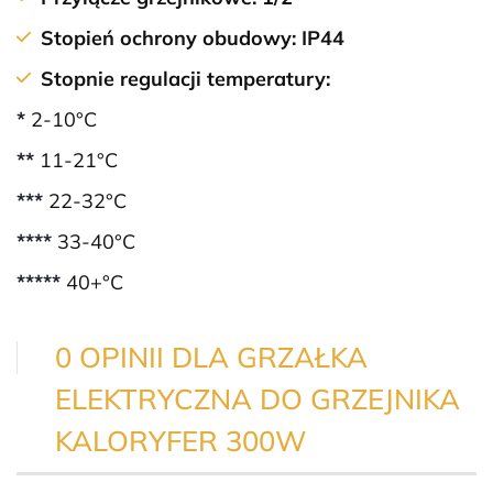
Stopień ochrony obudowy:
IP44
Stopnie regulacji temperatury:
*
2-10°C
**
11-21°C
***
22-32°C
****
33-40°C
*****
40+°C
0 OPINII DLA GRZAŁKA
ELEKTRYCZNA DO GRZEJNIKA
KALORYFER 300W