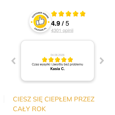
Średnia ocena 4.9 z 5
5
4.9
/
Oceny i recenzje klientów
4301
opinii
04.08.2026
Jestem
Czas wysyłki i zwortilu beż problemu
Kasia C.
CIESZ SIĘ CIEPŁEM PRZEZ
CAŁY ROK