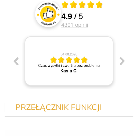
Średnia ocena 4.9 z 5
5
4.9
/
Oceny i recenzje klientów
4301
opinii
04.08.2026
Jestem
Czas wysyłki i zwortilu beż problemu
Kasia C.
PRZEŁĄCZNIK FUNKCJI