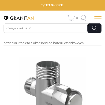
583 040 908
0
Wyszukiwarka
produktów
Łazienka i toaleta
Akcesoria do baterii łazienkowych