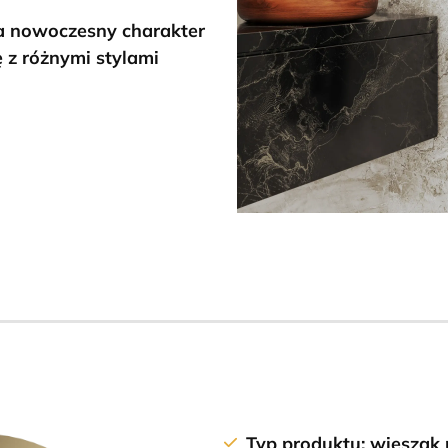
a nowoczesny charakter
 z różnymi stylami
Typ produktu:
wieszak 