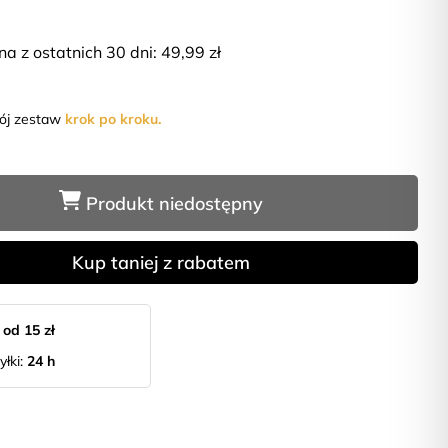
na z ostatnich 30 dni:
49,99
zł
wój zestaw
krok po kroku.
Produkt niedostępny
Kup taniej z rabatem
:
od 15 zł
yłki:
24 h