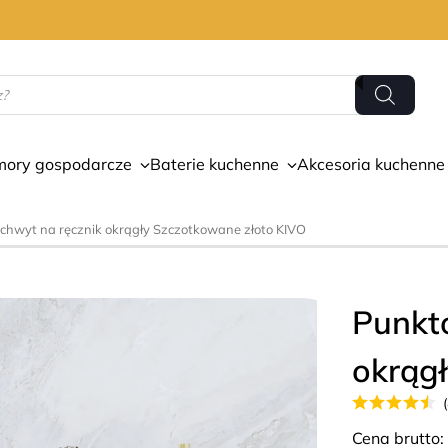
mory gospodarcze
Baterie kuchenne
Akcesoria kuchenne
chwyt na ręcznik okrągły Szczotkowane złoto KIVO
Punkt
okrąg
Cena brutto: