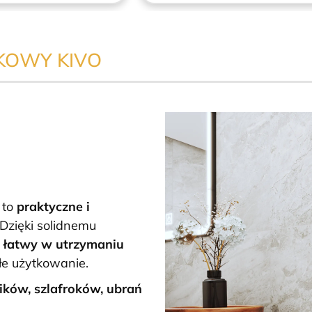
KOWY KIVO
 to
praktyczne i
 Dzięki solidnemu
i łatwy w utrzymaniu
łe użytkowanie.
ików, szlafroków, ubrań