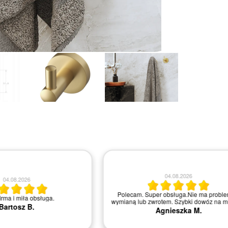
04.08.2026
04.08.2026
Polecam. Super obsługa.Nie ma proble
irma i miła obsługa.
wymianą lub zwrotem. Szybki dowóz na mi
Bartosz B.
Agnieszka M.