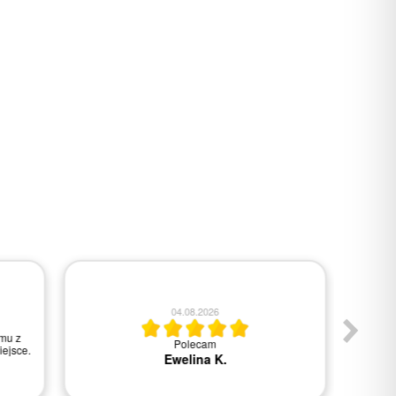
04.08.2026
mu z
Polecam
Wszys
ejsce.
Ewelina K.