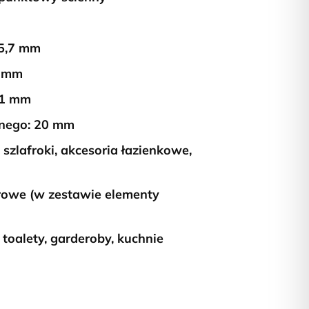
5,7 mm
 mm
1 mm
wnego:
20 mm
, szlafroki, akcesoria łazienkowe,
orowe (w zestawie elementy
, toalety, garderoby, kuchnie