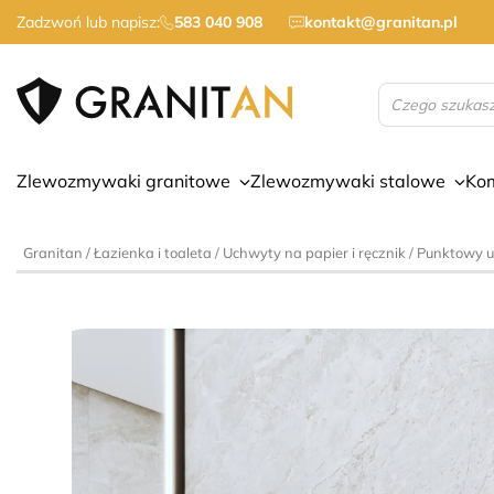
Zadzwoń lub napisz:
583 040 908
kontakt@granitan.pl
Wyszukiwarka
produktów
Zlewozmywaki granitowe
Zlewozmywaki stalowe
Ko
Granitan
/
Łazienka i toaleta
/
Uchwyty na papier i ręcznik
/ Punktowy u