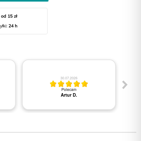
:
od 15 zł
yłki:
24 h
30.07.2026
Polecam
Artur D.