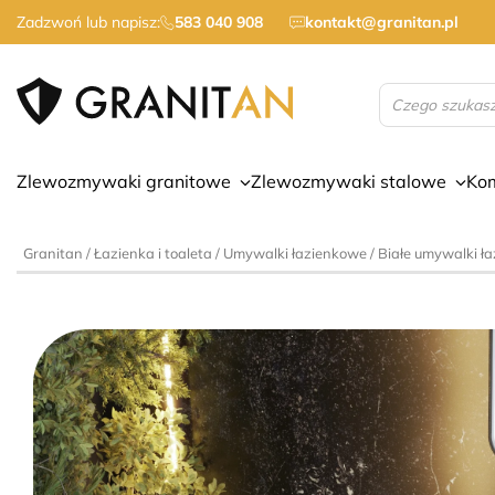
Zadzwoń lub napisz:
583 040 908
kontakt@granitan.pl
Wyszukiwarka
produktów
Zlewozmywaki granitowe
Zlewozmywaki stalowe
Ko
Granitan
/
Łazienka i toaleta
/
Umywalki łazienkowe
/
Białe umywalki ł