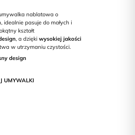
umywalka nablatowa o
idealnie pasuje do małych i
tokątny kształt
design
, a dzięki
wysokiej jakości
atwa w utrzymaniu czystości.
sny design
EJ UMYWALKI