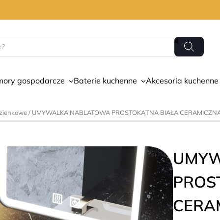
mory gospodarcze
Baterie kuchenne
Akcesoria kuchenne
azienkowe
/ UMYWALKA NABLATOWA PROSTOKĄTNA BIAŁA CERAMICZN
UMYW
PROS
CERA