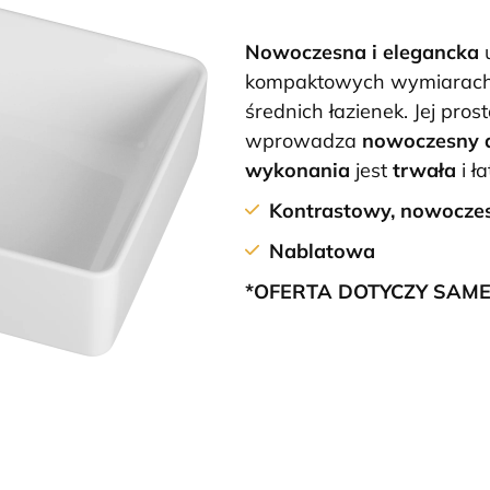
Nowoczesna i elegancka
kompaktowych wymiarach, 
średnich łazienek. Jej pros
wprowadza
nowoczesny 
wykonania
jest
trwała
i ł
Kontrastowy, nowocze
Nablatowa
*OFERTA DOTYCZY SAM