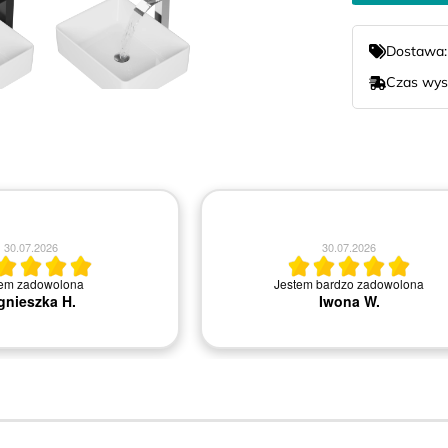
Dostawa
Czas wys
30.07.2026
30.07.2026
tem zadowolona
Jestem bardzo zadowolona
gnieszka H.
Iwona W.