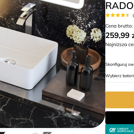
RADO
Cena brutto:
259,99 
Najniższa ce
Skonfiguruj s
Wybierz bater