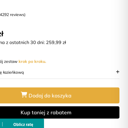
(4292 reviews)
zł
na z ostatnich 30 dni:
259,99
zł
wój zestaw
krok po kroku.
ię łazieńkową
Dodaj do koszyka
Kup taniej z rabatem