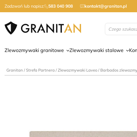
Zadzwoń lub napisz:
583 040 908
kontakt@granitan.pl
Wyszukiwarka
produktów
Zlewozmywaki granitowe
Zlewozmywaki stalowe
Ko
Granitan
/
Strefa Partnera
/
Zlewozmywaki Laveo
/ Barbados zlewozmy