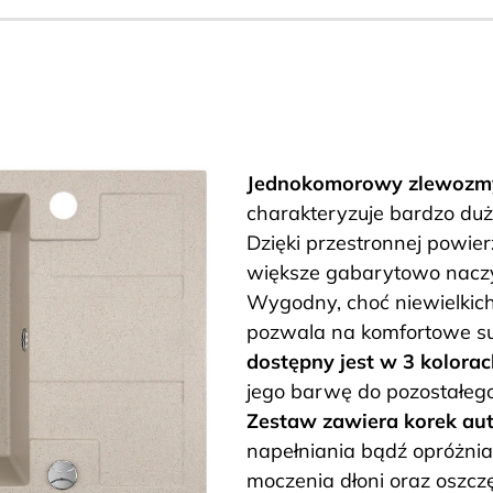
Jednokomorowy zlewozmy
charakteryzuje bardzo duż
Dzięki przestronnej powie
większe gabarytowo naczy
Wygodny, choć niewielkic
pozwala na komfortowe s
dostępny jest w
3 kolorac
jego barwę do pozostałeg
Zestaw zawiera korek au
napełniania bądź opróżnia
moczenia dłoni oraz oszc