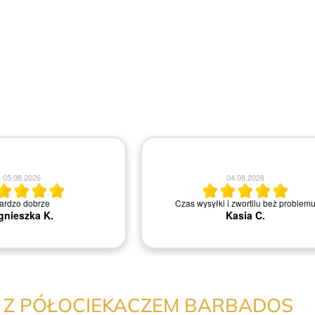
04.08.2026
04.08.2026
Polecam. Super obsługa.Nie ma proble
irma i miła obsługa.
wymianą lub zwrotem. Szybki dowóz na mi
Bartosz B.
Agnieszka M.
Z PÓŁOCIEKACZEM BARBADOS