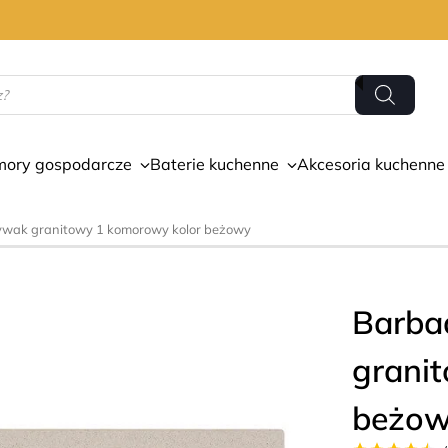
mory gospodarcze
Baterie kuchenne
Akcesoria kuchenne
wak granitowy 1 komorowy kolor beżowy
Barba
grani
beżo