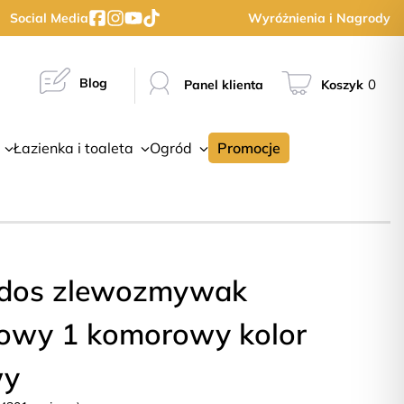
Social Media
Wyróżnienia i Nagrody
Blog
0
Panel klienta
Koszyk
Łazienka i toaleta
Ogród
Promocje
dos zlewozmywak
towy 1 komorowy kolor
wy