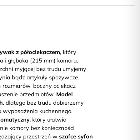
wak z półociekaczem
, który
a i głęboka (215 mm) komora.
rzchni myjącej bez trudu umyjemy
nia bądź artykuły spożywcze.
h rozmiarów, boczny ociekacz
uszenie przedmiotów.
Model
h
, dlatego bez trudu dobierzemy
o wyposażenia kuchennego.
tomatyczny,
który ułatwia
nie komory bez konieczności
zędzający przestrzeń w
szafce syfon