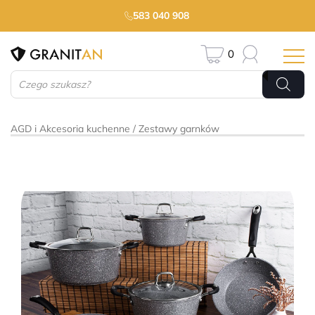
583 040 908
0
Wyszukiwarka
produktów
AGD i Akcesoria kuchenne
Zestawy garnków