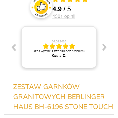
5
4.9
/
Oceny i recenzje klientów
4301
opinii
04.08.2026
Jestem
Czas wysyłki i zwortilu beż problemu
Kasia C.
ZESTAW GARNKÓW
GRANITOWYCH BERLINGER
HAUS BH-6196 STONE TOUCH