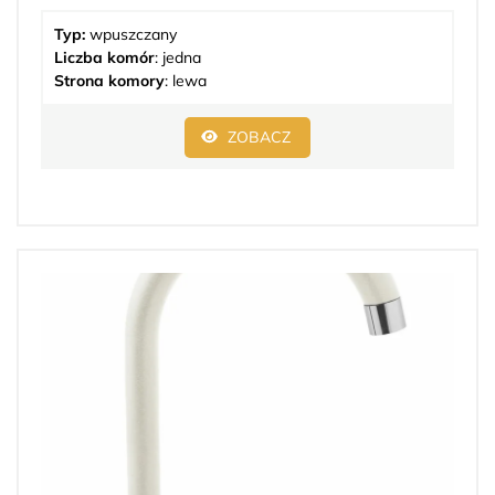
Typ:
wpuszczany
Liczba komór
: jedna
Strona komory
: lewa
ZOBACZ