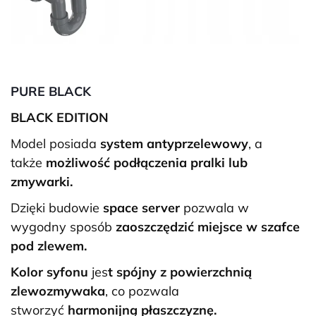
PURE BLACK
BLACK EDITION
Model posiada
system antyprzelewowy
, a
także
możliwość podłączenia pralki lub
zmywarki.
Dzięki budowie
space server
pozwala w
wygodny sposób
zaoszczędzić miejsce w szafce
pod zlewem.
Kolor syfonu
jes
t spójny z powierzchnią
zlewozmywaka
, co pozwala
stworzyć
harmonijną płaszczyznę.