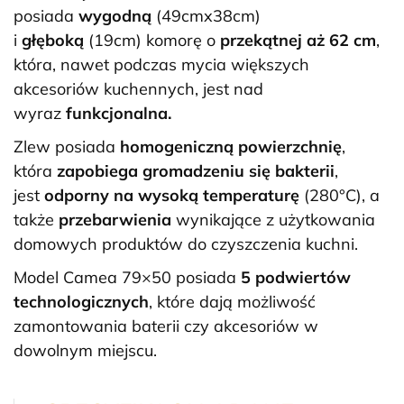
posiada
wygodną
(49cmx38cm)
i
głęboką
(19cm) komorę o
przekątnej aż 62 cm
,
która, nawet podczas mycia większych
akcesoriów kuchennych, jest nad
wyraz
funkcjonalna.
Zlew posiada
homogeniczną powierzchnię
,
która
zapobiega gromadzeniu się bakterii
,
jest
odporny na wysoką temperaturę
(280°C), a
także
przebarwienia
wynikające z użytkowania
domowych produktów do czyszczenia kuchni.
Model Camea 79×50 posiada
5 podwiertów
technologicznych
, które dają możliwość
zamontowania baterii czy akcesoriów w
dowolnym miejscu.