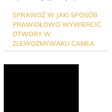
SPRAWDŹ W JAKI SPOSÓB
PRAWIDŁOWO WYWIERCIĆ
OTWORY W
ZLEWOZMYWAKU CAMEA