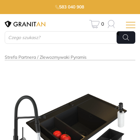
583 040 908
0
Wyszukiwarka
produktów
Strefa Partnera
Zlewozmywaki Pyramis