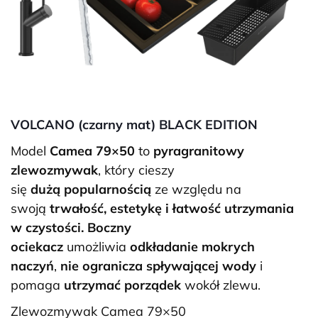
VOLCANO (czarny mat) BLACK EDITION
Model
Camea 79×50
to
pyragranitowy
zlewozmywak
, który cieszy
się
dużą
popularnością
ze względu na
swoją
trwałość, estetykę i łatwość utrzymania
w czystości. Boczny
ociekacz
umożliwia
odkładanie mokrych
naczyń
,
nie ogranicza spływającej wody
i
pomaga
utrzymać porządek
wokół zlewu.
Zlewozmywak Camea 79×50