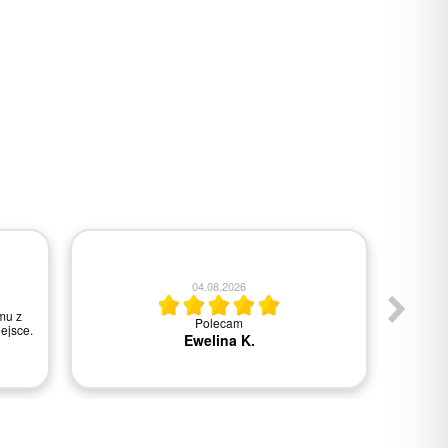
04.08.2026
mu z
Polecam
Wszys
ejsce.
Ewelina K.