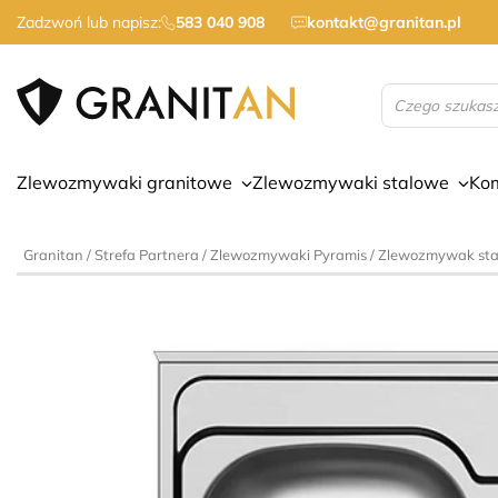
Zadzwoń lub napisz:
583 040 908
kontakt@granitan.pl
Wyszukiwarka
produktów
Zlewozmywaki granitowe
Zlewozmywaki stalowe
Ko
Granitan
/
Strefa Partnera
/
Zlewozmywaki Pyramis
/ Zlewozmywak sta