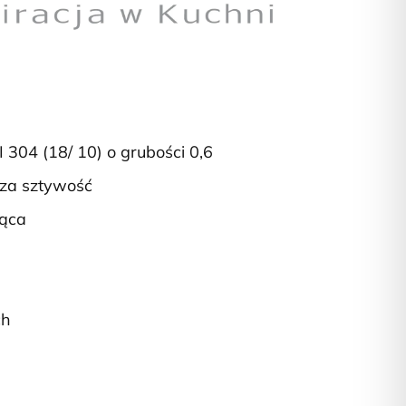
I 304 (18/ 10) o grubości 0,6
za sztywość
jąca
ch