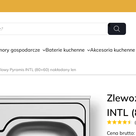
mory gospodarcze
Baterie kuchenne
Akcesoria kuchenne
lowy Pyramis INTL (80×60) nakładany len
Zlewo
INTL (
Cena brutto: