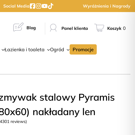
Social Media
Wyróżnienia i Nagrody
Blog
0
Panel klienta
Koszyk
Łazienka i toaleta
Ogród
Promocje
zmywak stalowy Pyramis
80x60) nakładany len
(4301 reviews)