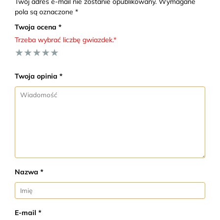
Twój adres e-mail nie zostanie opublikowany. Wymagane
pola są oznaczone *
Twoja ocena *
Trzeba wybrać liczbę gwiazdek.*
★
★
★
★
★
Twoja opinia *
Nazwa *
E-mail *