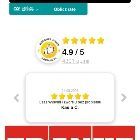
Średnia ocena 4.9 z 5
5
4.9
/
Oceny i recenzje klientów
4301
opinii
04.08.2026
Jestem
Czas wysyłki i zwortilu beż problemu
Kasia C.