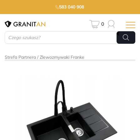
583 040 908
0
Wyszukiwarka
produktów
Strefa Partnera
Zlewozmywaki Franke