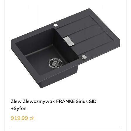
Zlew Zlewozmywak FRANKE Sirius SID
+Syfon
919.99 zł