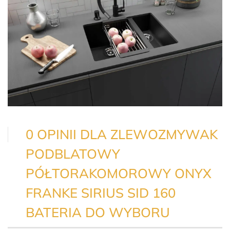
0 OPINII DLA ZLEWOZMYWAK
PODBLATOWY
PÓŁTORAKOMOROWY ONYX
FRANKE SIRIUS SID 160
BATERIA DO WYBORU