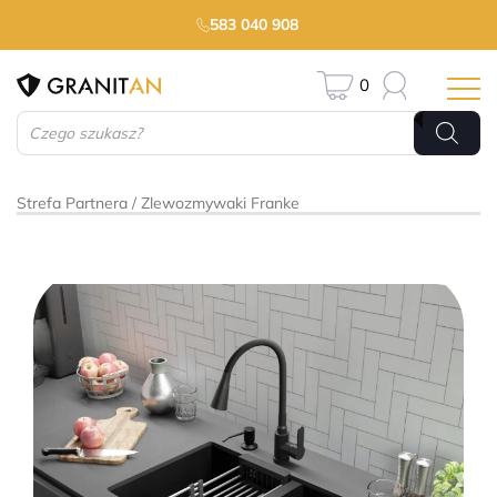
583 040 908
0
Wyszukiwarka
produktów
Strefa Partnera
Zlewozmywaki Franke