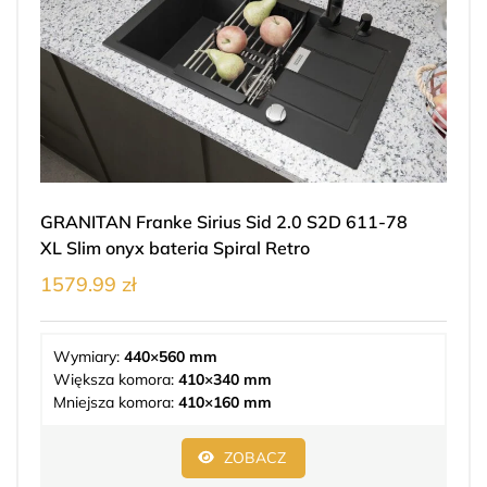
GRANITAN Franke Sirius Sid 2.0 S2D 611-78
XL Slim onyx bateria Spiral Retro
1579.99 zł
Wymiary:
440×560 mm
Większa komora:
410×340 mm
Mniejsza komora:
410×160 mm
ZOBACZ