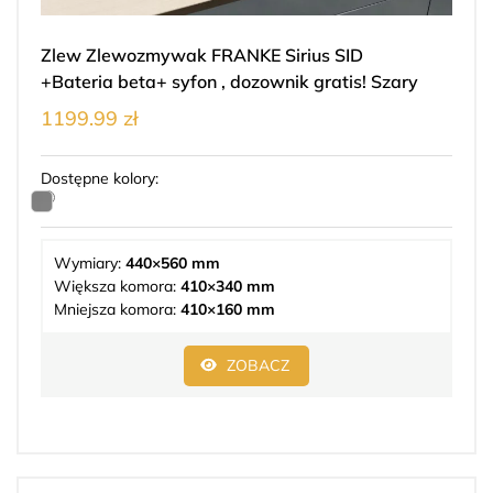
Zlew Zlewozmywak FRANKE Sirius SID
+Bateria beta+ syfon , dozownik gratis! Szary
1199.99 zł
Dostępne kolory:
Wymiary:
440×560 mm
Większa komora:
410×340 mm
Mniejsza komora:
410×160 mm
ZOBACZ