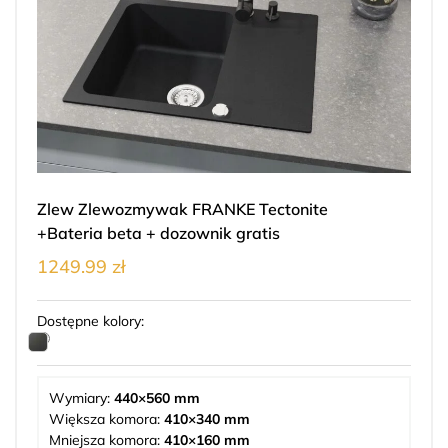
Zlew Zlewozmywak FRANKE Tectonite
+Bateria beta + dozownik gratis
1249.99 zł
Dostępne kolory:
Wymiary:
440×560 mm
Większa komora:
410×340 mm
Mniejsza komora:
410×160 mm