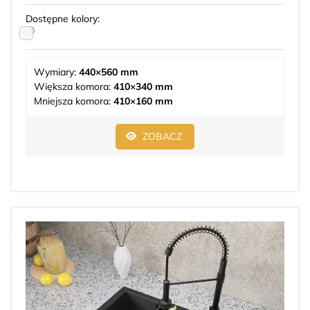
Dostępne kolory:
Wymiary:
440×560 mm
Większa komora:
410×340 mm
Mniejsza komora:
410×160 mm
ZOBACZ