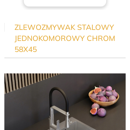
ZLEWOZMYWAK STALOWY
JEDNOKOMOROWY CHROM
58X45