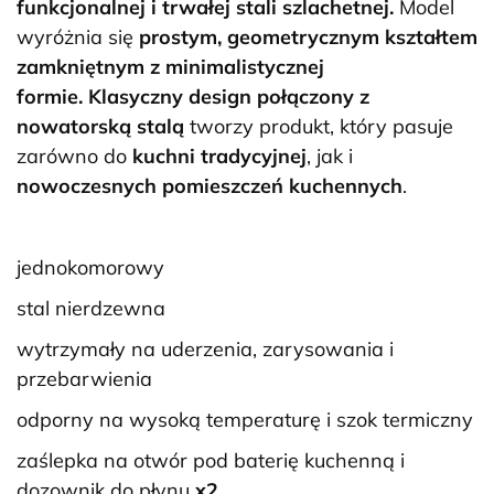
funkcjonalnej i trwałej stali szlachetnej.
Model
wyróżnia się
prostym, geometrycznym kształtem
zamkniętnym z minimalistycznej
formie.
Klasyczny design połączony z
nowatorską stalą
tworzy produkt, który pasuje
zarówno do
kuchni tradycyjnej
, jak i
nowoczesnych pomieszczeń kuchennych
.
jednokomorowy
stal nierdzewna
wytrzymały na uderzenia, zarysowania i
przebarwienia
odporny na wysoką temperaturę i szok termiczny
zaślepka na otwór pod baterię kuchenną i
dozownik do płynu
x2