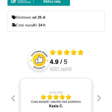
Dostawa:
od 25 zł
Czas wysyłki:
24 h
Średnia ocena 4.9 z 5
5
4.9
/
Oceny i recenzje klientów
4301
opinii
04.08.2026
Jestem
Czas wysyłki i zwortilu beż problemu
Kasia C.