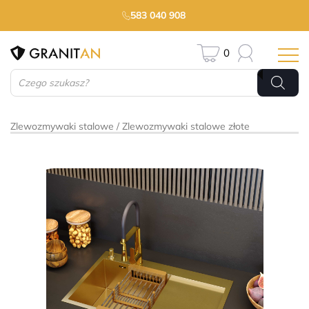
583 040 908
0
Wyszukiwarka
produktów
Zlewozmywaki stalowe
Zlewozmywaki stalowe złote