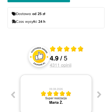
Dostawa:
od 25 zł
Czas wysyłki:
24 h
Średnia ocena 4.9 z 5
5
4.9
/
Oceny i recenzje klientów
4311
opinii
08.08.2026
Jestem zadowolona.
Kinga G.