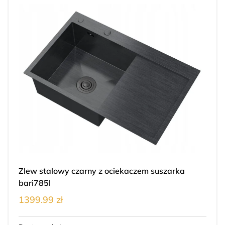
Zlew stalowy czarny z ociekaczem suszarka
bari785l
1399.99 zł