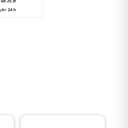
:
od 25 zł
yłki:
24 h