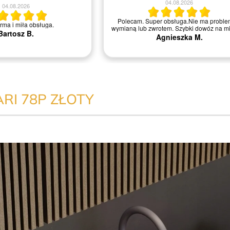
04.08.2026
04.08.2026
Polecam. Super obsługa.Nie ma proble
irma i miła obsługa.
wymianą lub zwrotem. Szybki dowóz na mi
Bartosz B.
Agnieszka M.
I 78P ZŁOTY