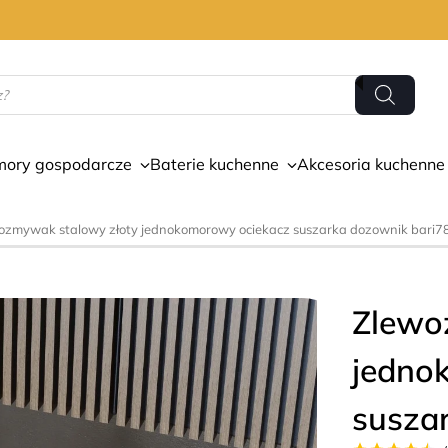
mory gospodarcze
Baterie kuchenne
Akcesoria kuchenne
ozmywak stalowy złoty jednokomorowy ociekacz suszarka dozownik bari7
Zlewo
jedno
susza