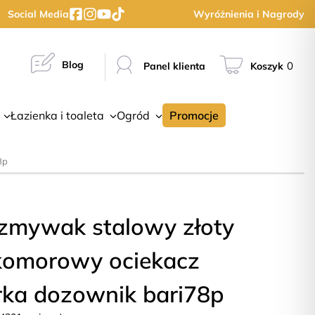
Social Media
Wyróżnienia i Nagrody
Blog
0
Panel klienta
Koszyk
Łazienka i toaleta
Ogród
Promocje
8p
zmywak stalowy złoty
komorowy ociekacz
rka dozownik bari78p