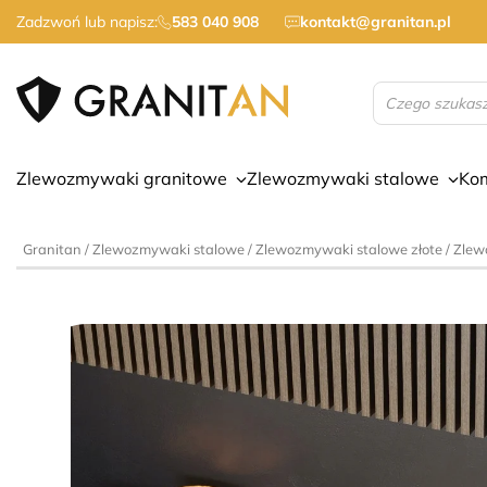
Zadzwoń lub napisz:
583 040 908
kontakt@granitan.pl
Wyszukiwarka
produktów
Zlewozmywaki granitowe
Zlewozmywaki stalowe
Ko
Granitan
/
Zlewozmywaki stalowe
/
Zlewozmywaki stalowe złote
/ Zlew