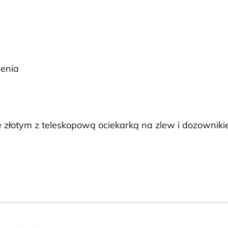
ienia
łotym z teleskopową ociekarką na zlew i dozownikiem