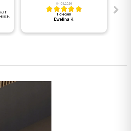
04.08.2026
mu z
Polecam
Wszys
ejsce.
Ewelina K.