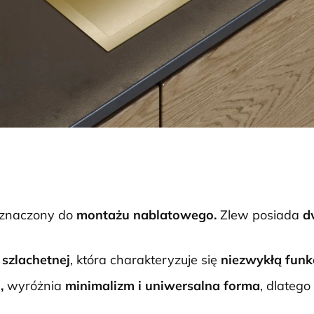
znaczony do
montażu nablatowego.
Zlew posiada
d
 szlachetnej
, która charakteryzuje się
niezwykłą funkc
m,
wyróżnia
minimalizm i uniwersalna forma
, dlatego