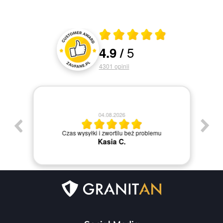
Średnia ocena 4.9 z 5
5
4.9
/
Oceny i recenzje klientów
4301
opinii
04.08.2026
J
Czas wysyłki i zwortilu beż problemu
Kasia C.