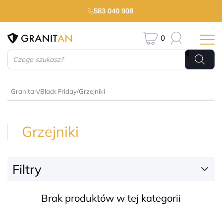
583 040 908
0
Wyszukiwarka
produktów
Granitan
/
Black Friday
/
Grzejniki
Grzejniki
Filtry
Filtruj
Brak produktów w tej kategorii