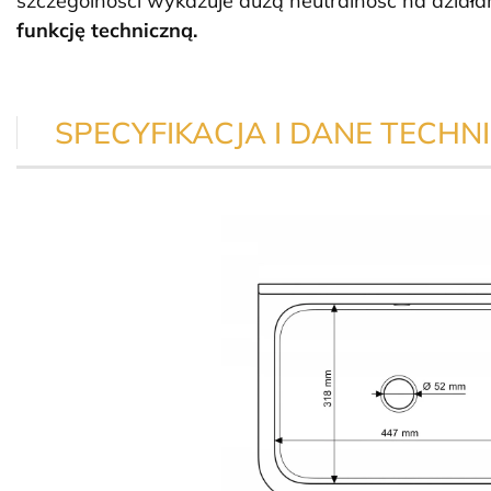
szczególności wykazuje dużą neutralność na działa
funkcję techniczną.
SPECYFIKACJA I DANE TECHNI