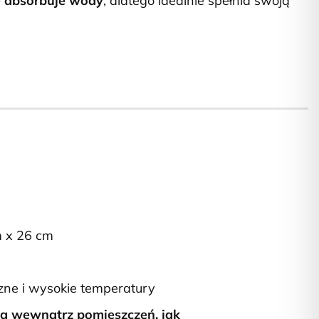
e absorbuje wody
, dlatego idealnie spełnia swoją
 x 26 cm
zne i wysokie temperatury
ia wewnątrz pomieszczeń, jak