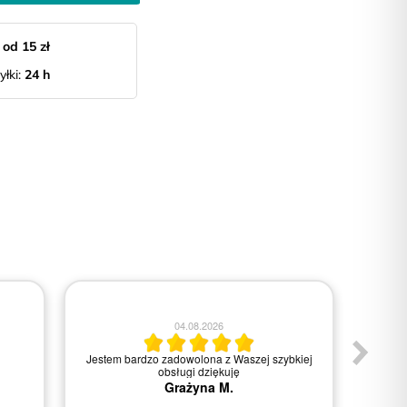
:
od 15 zł
yłki:
24 h
04.08.2026
mu z
Polecam
Wszys
ejsce.
Ewelina K.