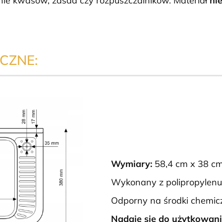
nie kwasów, zasad czy rozpuszczalników. Materiał
ni
CZNE:
Wymiary:
58,4 cm x 38 cm
Wykonany z polipropylenu
Odporny na środki chemic
Nadaje się do użytkowan