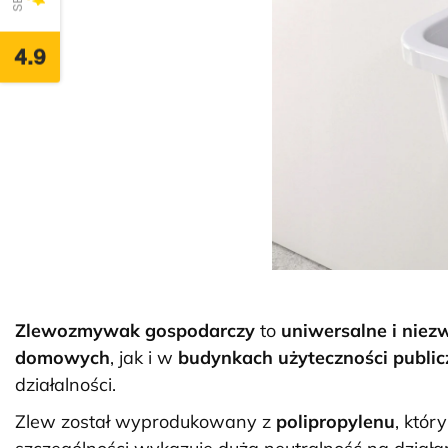
4.9
Zlewozmywak gospodarczy
to
uniwersalne i niez
domowych
, jak i w
budynkach użyteczności public
działalności.
Zlew został wyprodukowany z
polipropylenu
, któr