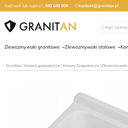
Zadzwoń lub napisz:
583 040 908
kontakt@granitan.pl
Wyszukiwarka
produktów
Zlewozmywaki granitowe
Zlewozmywaki stalowe
Ko
Granitan
/
Komory gospodarcze
/
Komory Gospodarcze
/
Zlewozmywaki 