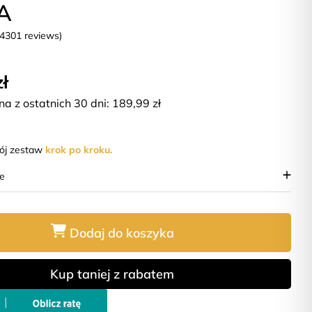
A
(4301 reviews)
zł
na z ostatnich 30 dni:
189,99
zł
wój zestaw
krok po kroku.
ie
Dodaj do koszyka
Kup taniej z rabatem