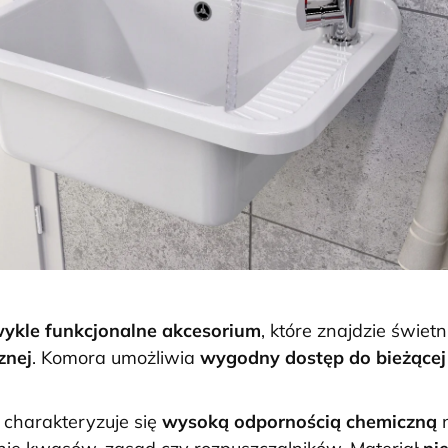
wykle funkcjonalne akcesorium
, które znajdzie świe
znej
. Komora umożliwia
wygodny dostęp do bieżące
y charakteryzuje się
wysoką odpornością chemiczną
n