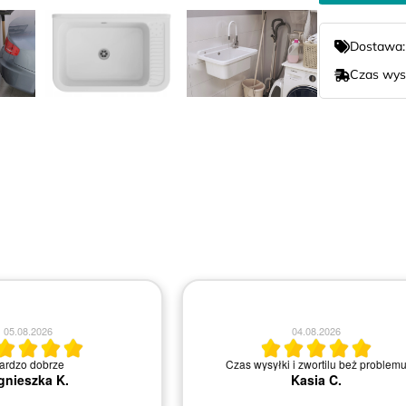
Dostawa
Czas wys
04.08.2026
04.08.2026
Polecam. Super obsługa.Nie ma proble
irma i miła obsługa.
wymianą lub zwrotem. Szybki dowóz na mi
Bartosz B.
Agnieszka M.